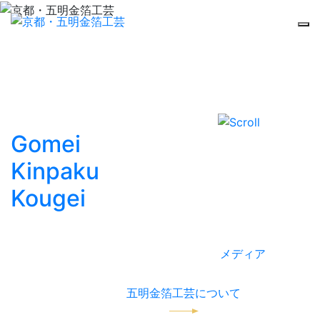
Gomei
京都ブランド「京仏具」制作を中心
に、金銀プラチナ各種箔押、
消粉の
Kinpaku
仕上げや作品の制作を行っている五
明金箔工芸です。
Kougei
五明金
作品のプロデュースや箔押体験も行
っています。
箔工芸
おかげさまで多数の
メディア
に掲載
いただいています。
五明金箔工芸について