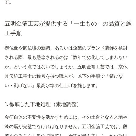
す。
五明金箔工芸が提供する「一生もの」の品質と施
工手順
御仏像や御仏壇の新調、あるいは企業のブランド装飾を検討
される際、最も懸念されるのは「数年で劣化してしまわない
か」という点ではないでしょうか。五明金箔工芸では、京仏
具伝統工芸士の称号を持つ職人が、以下の手順で「錆びな
い・剥げない」最高水準の仕上げを施します。
1. 徹底した下地処理（素地調整）
金箔自体の不変性を活かすためには、その土台となる木地や
漆の層が完璧でなければなりません。五明金箔工芸では、段
差や歪みをミリ単位で調整し、金箔が最も美しく、かつ強固