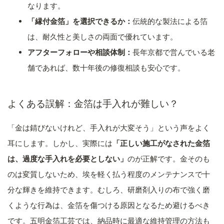
なります。
「縁付金箔」を選択できるか：
伝統的な製法による箔
は、耐久性と美しさの両面で優れています。
アフターフォローや相談体制：
長年京都で営んでいる老
舗であれば、数十年後の修復相談も安心です。
よくある誤解：金箔は手入れが難しい？
「金は錆びないけれど、手入れが大変そう」という声をよく
耳にします。しかし、実際には
「正しい施工がなされた金箔
は、過度な手入れを必要としない」
のが正解です。金そのも
のは変質しないため、埃を軽く払う程度のメンテナンスで十
分な輝きを維持できます。むしろ、研磨剤入りの布で強く磨
くような行為は、金箔を傷つける原因となるため避けるべき
です。五明金箔工芸では、納品時に最適な維持管理の方法も