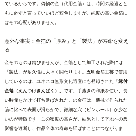
ているからです。偽物の金（代用金箔）は、時間の経過とと
もに必ずと言っていいほど変色しますが、純度の高い金箔に
はその心配がありません。
意外な事実：金箔の「厚み」と「製法」が寿命を変え
る
金そのものは錆びませんが、金箔として加工された際には
「製法」が耐久性に大きく関わります。五明金箔工芸で使用
しているのは、ユネスコ無形文化遺産にも登録された
「縁付
金箔（えんつけきんぱく）」
です。手漉きの和紙を使い、長
い時間をかけて打ち延ばされたこの金箔は、機械で作られた
箔に比べて表面が滑らかで、微細な穴（ピンホール）が少な
いのが特徴です。この密度の高さが、結果として下地への悪
影響を遮断し、作品全体の寿命を延ばすことにつながりま