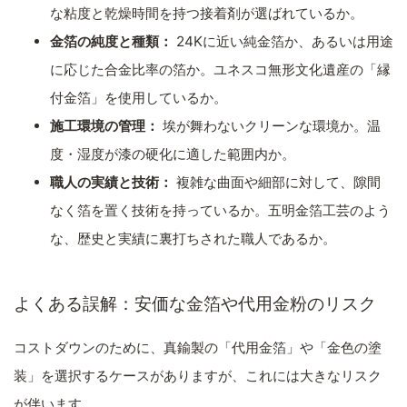
な粘度と乾燥時間を持つ接着剤が選ばれているか。
金箔の純度と種類：
24Kに近い純金箔か、あるいは用途
に応じた合金比率の箔か。ユネスコ無形文化遺産の「縁
付金箔」を使用しているか。
施工環境の管理：
埃が舞わないクリーンな環境か。温
度・湿度が漆の硬化に適した範囲内か。
職人の実績と技術：
複雑な曲面や細部に対して、隙間
なく箔を置く技術を持っているか。五明金箔工芸のよう
な、歴史と実績に裏打ちされた職人であるか。
よくある誤解：安価な金箔や代用金粉のリスク
コストダウンのために、真鍮製の「代用金箔」や「金色の塗
装」を選択するケースがありますが、これには大きなリスク
が伴います。