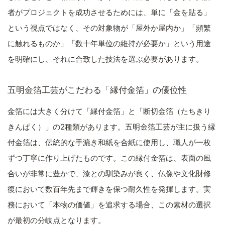
者がプロジェクトを成功させるためには、単に「金を貼る」
という視点ではなく、その対象物が「屋外か屋内か」「頻繁
に触れるものか」「数十年単位の維持が必要か」という用途
を明確にし、それに合致した技法を選ぶ必要があります。
五明金箔工芸がこだわる「縁付金箔」の優位性
金箔には大きく分けて「縁付金箔」と「断切金箔（たちきり
きんぱく）」の2種類があります。五明金箔工芸が主に扱う縁
付金箔は、伝統的な手漉き和紙を合紙に使用し、職人が一枚
ずつ丁寧に作り上げたものです。この縁付金箔は、表面の風
合いが非常に豊かで、漆との馴染みが良く、仏像や文化財修
復において数百年先まで輝きを保つ耐久性を発揮します。実
務において「本物の価値」を追求する場合、この素材の選択
が最初の分岐点となります。