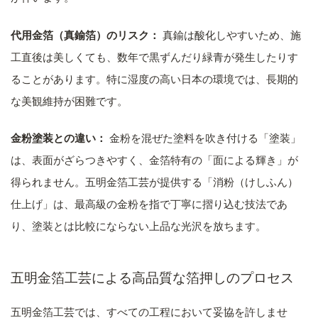
代用金箔（真鍮箔）のリスク：
真鍮は酸化しやすいため、施
工直後は美しくても、数年で黒ずんだり緑青が発生したりす
ることがあります。特に湿度の高い日本の環境では、長期的
な美観維持が困難です。
金粉塗装との違い：
金粉を混ぜた塗料を吹き付ける「塗装」
は、表面がざらつきやすく、金箔特有の「面による輝き」が
得られません。五明金箔工芸が提供する「消粉（けしふん）
仕上げ」は、最高級の金粉を指で丁寧に摺り込む技法であ
り、塗装とは比較にならない上品な光沢を放ちます。
五明金箔工芸による高品質な箔押しのプロセス
五明金箔工芸では、すべての工程において妥協を許しませ