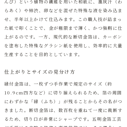
んぴ）という植物の繊維を用いた和紙に、藁灰汁（わ
らあく）や柿渋、卵などを混ぜた特殊な液を染み込ま
せ、半年以上かけて仕込みます。この職人技が詰まっ
た紙で叩くことで、金が極限まで薄く、かつ強靭に仕
上がるのです。一方、現代的な断切金箔は、カーボン
を塗布した特殊なグラシン紙を使用し、効率的に大量
生産することを目的としています。
仕上がりとサイズの見分け方
縁付金箔は、一枚ずつ手作業で規定のサイズ（約
10.9cm四方など）に切り揃えられるため、箔の周囲
にわずかな「縁（ふち）」が残ることからその名がつ
きました。断切金箔は、数百枚を重ねて一度に裁断す
るため、切り口が非常にシャープです。五明金箔工芸