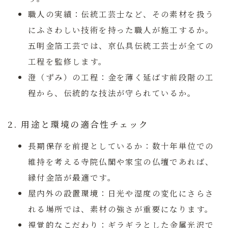
職人の実績：
伝統工芸士など、その素材を扱う
にふさわしい技術を持った職人が施工するか。
五明金箔工芸では、京仏具伝統工芸士が全ての
工程を監修します。
澄（ずみ）の工程：
金を薄く延ばす前段階の工
程から、伝統的な技法が守られているか。
2. 用途と環境の適合性チェック
長期保存を前提としているか：
数十年単位での
維持を考える寺院仏閣や家宝の仏壇であれば、
縁付金箔が最適です。
屋内外の設置環境：
日光や湿度の変化にさらさ
れる場所では、素材の強さが重要になります。
視覚的なこだわり：
ギラギラとした金属光沢で