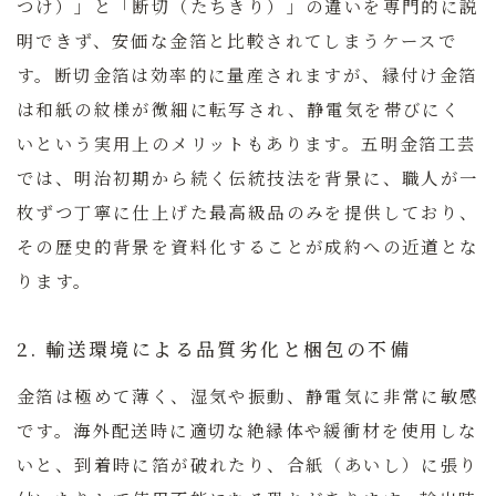
つけ）」と「断切（たちきり）」の違いを専門的に説
明できず、安価な金箔と比較されてしまうケースで
す。断切金箔は効率的に量産されますが、縁付け金箔
は和紙の紋様が微細に転写され、静電気を帯びにく
いという実用上のメリットもあります。
五明金箔工芸
では、明治初期から続く伝統技法を背景に、職人が一
枚ずつ丁寧に仕上げた最高級品のみを提供しており、
その歴史的背景を資料化することが成約への近道とな
ります。
2. 輸送環境による品質劣化と梱包の不備
金箔は極めて薄く、湿気や振動、静電気に非常に敏感
です。海外配送時に適切な絶縁体や緩衝材を使用しな
いと、到着時に箔が破れたり、合紙（あいし）に張り