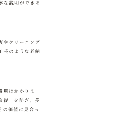
寧な説明ができる
復やクリーニング
工芸のような老舗
費用はかかりま
修復」を防ぎ、長
その価値に見合っ