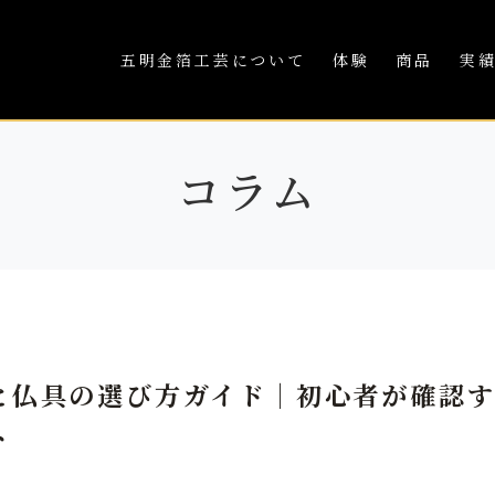
五明金箔工芸について
体験
商品
実
コラム
と仏具の選び方ガイド｜初心者が確認
ト