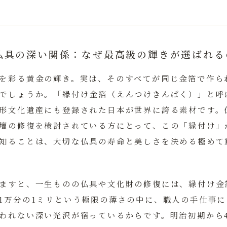
仏具の深い関係：なぜ最高級の輝きが選ばれる
を彩る黄金の輝き。実は、そのすべてが同じ金箔で作ら
でしょうか。
「縁付け金箔（えんつけきんぱく）」
と呼
形文化遺産にも登録された日本が世界に誇る素材です。
壇の修復を検討されている方にとって、この「縁付け」
知ることは、大切な仏具の寿命と美しさを決める極めて
ますと、
一生ものの仏具や文化財の修復には、縁付け金
1万分の1ミリという極限の薄さの中に、職人の手仕事
われない深い光沢が宿っているからです。明治初期から