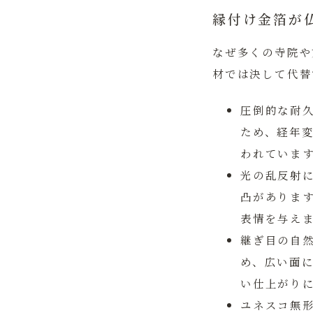
縁付け金箔が
なぜ多くの寺院や
材では決して代替
圧倒的な耐
ため、経年変
われていま
光の乱反射
凸がありま
表情を与え
継ぎ目の自
め、広い面
い仕上がり
ユネスコ無