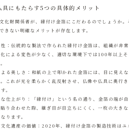
仏具にもたらす5つの具体的メリット
文化財関係者が、縁付け金箔にこだわるのでしょうか。
できない明確なメリットが存在します。
久性：
伝統的な製法で作られた縁付け金箔は、組織が非常
化による変色が少なく、適切な環境下では100年以上
す。
による美しさ：
和紙の上で叩かれた金箔には、目に見えな
す。これが光を柔らかく乱反射させ、仏像や仏具に奥行き
ます。
然な仕上がり：
「縁付け」という名の通り、金箔の端が自
に貼り合わせた際、継ぎ目が目立ちにくく、一枚の大きな
になります。
形文化遺産の価値：
2020年、縁付け金箔の製造技術は