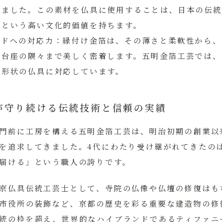
れました。この素材を仏具に使用することは、日本の伝
るという高い文化的価値を持ちます。
イドへの対応力：
縁付け金箔は、その薄さと柔軟性から、
御台座の隅々まで美しく密着します。五明金箔工芸では、
る形状の仏具に対応しています。
が守り続ける伝統技術と信頼の実績
門前に工房を構える五明金箔工芸は、明治初期の創業以
を追求してきました。4代にわたり受け継がれてきたの
届ける」という職人の誇りです。
京仏具伝統工芸士として、寺院の仏像や仏壇の修復はも
市役所の装飾など、京都の歴史を彩る重要な建造物の修
統の枠を超え、世界的なハイブランドであるティファニ