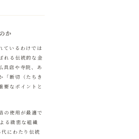
のか
れているわけでは
ばれる伝統的な金
仏具店や寺院、あ
か「断切（たちき
重要なポイントと
箔の使用が最適で
による緻密な組織
4代にわたり伝統