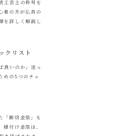
統工芸士の称号を
心者の方が仏具の
順を詳しく解説し
ックリスト
ば良いのか」迷っ
ための5つのチェ
た「断切金箔」も
。縁付け金箔は、