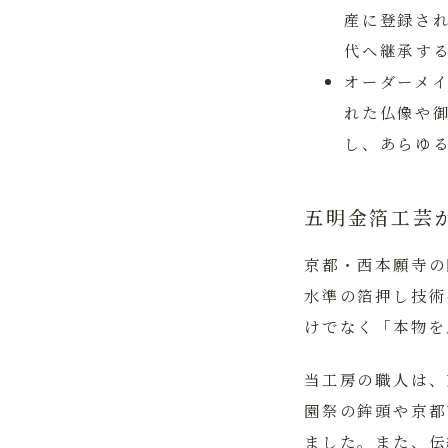
産に登録さ
代へ継承す
オーダーメ
れた仏像や
し、あらゆ
五明金箔工芸
京都・西本願寺の
水準の箔押し技術
けでなく「本物を
当工房の職人は、
園祭の鉾頭や京都
ました。また、伝