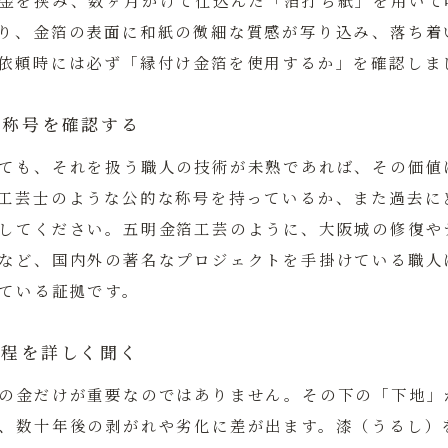
金を挟み、数ヶ月かけて仕込んだ「箔打ち紙」を用いて
り、金箔の表面に和紙の微細な質感が写り込み、落ち着
依頼時には必ず「縁付け金箔を使用するか」を確認しま
と称号を確認する
ても、それを扱う職人の技術が未熟であれば、その価値
工芸士
のような公的な称号を持っているか、また過去に
してください。五明金箔工芸のように、大阪城の修復や
など、国内外の著名なプロジェクトを手掛けている職人
ている証拠です。
工程を詳しく聞く
の金だけが重要なのではありません。その下の「下地」
、数十年後の剥がれや劣化に差が出ます。漆（うるし）