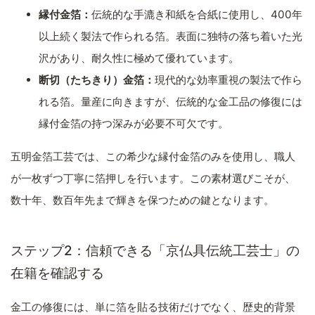
縁付金箔：
伝統的な手漉き和紙を合紙に使用し、400年
以上続く製法で作られる箔。表面に独特の落ち着いた光
沢があり、耐久性に極めて優れています。
断切（たちきり）金箔：
現代的な効率重視の製法で作ら
れる箔。量産に向きますが、伝統的な金工品の修復には
縁付金箔の持つ深みが必要不可欠です。
五明金箔工芸では、この希少な縁付金箔のみを使用し、職人
が一枚ずつ丁寧に箔押しを行います。この素材選びこそが、
数十年、数百年先まで輝きを保つための鍵となります。
ステップ2：信頼できる「京仏具伝統工芸士」の
在籍を確認する
金工の修復には、単に箔を貼る技術だけでなく、歴史的背景