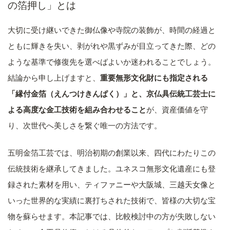
の箔押し」とは
大切に受け継いできた御仏像や寺院の装飾が、時間の経過と
ともに輝きを失い、剥がれや黒ずみが目立ってきた際、どの
ような基準で修復先を選べばよいか迷われることでしょう。
結論から申し上げますと、
重要無形文化財にも指定される
「縁付金箔（えんつけきんぱく）」と、京仏具伝統工芸士に
よる高度な金工技術を組み合わせること
が、資産価値を守
り、次世代へ美しさを繋ぐ唯一の方法です。
五明金箔工芸では、明治初期の創業以来、四代にわたりこの
伝統技術を継承してきました。ユネスコ無形文化遺産にも登
録された素材を用い、ティファニーや大阪城、三越天女像と
いった世界的な実績に裏打ちされた技術で、皆様の大切な宝
物を蘇らせます。本記事では、比較検討中の方が失敗しない