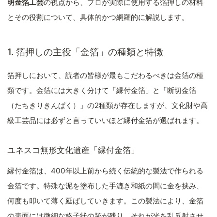
明金箔工芸
の視点から、プロが実際に使用する箔押しの材料
とその役割について、具体的かつ網羅的に解説します。
1. 箔押しの主役「金箔」の種類と特徴
箔押しにおいて、読者の皆様が最もこだわるべきは金箔の種
類です。金箔には大きく分けて「縁付金箔」と「断切金箔
（たちきりきんぱく）」の2種類が存在しますが、文化財や高
級工芸品には必ずと言っていいほど縁付金箔が選ばれます。
ユネスコ無形文化遺産「縁付金箔」
縁付金箔は、400年以上前から続く伝統的な製法で作られる
金箔です。特殊な泥を塗布した手漉き和紙の間に金を挟み、
何度も叩いて薄く延ばしていきます。この製法により、金箔
の表面には微細な格子状の跡が残り、それが光を乱反射させ