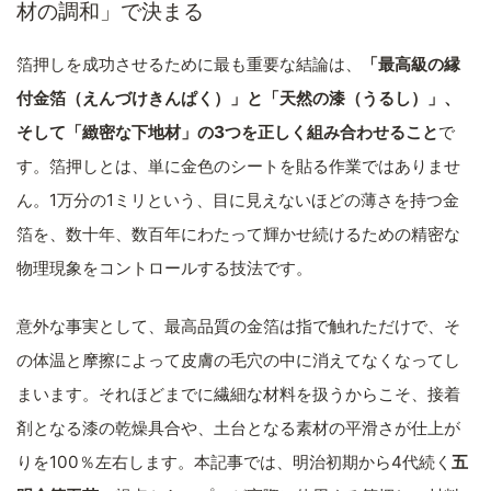
材の調和」で決まる
箔押しを成功させるために最も重要な結論は、
「最高級の縁
付金箔（えんづけきんぱく）」と「天然の漆（うるし）」、
そして「緻密な下地材」の3つを正しく組み合わせること
で
す。箔押しとは、単に金色のシートを貼る作業ではありませ
ん。1万分の1ミリという、目に見えないほどの薄さを持つ金
箔を、数十年、数百年にわたって輝かせ続けるための精密な
物理現象をコントロールする技法です。
意外な事実として、最高品質の金箔は指で触れただけで、そ
の体温と摩擦によって皮膚の毛穴の中に消えてなくなってし
まいます。それほどまでに繊細な材料を扱うからこそ、接着
剤となる漆の乾燥具合や、土台となる素材の平滑さが仕上が
りを100％左右します。本記事では、明治初期から4代続く
五