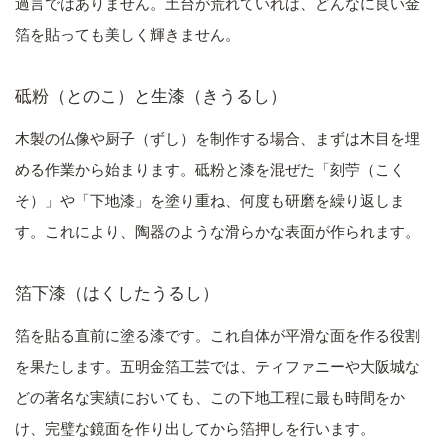
過言ではありません。土台が荒れていれば、どんなに良い金
箔を貼っても美しく輝きません。
砥粉（とのこ）と生漆（きうるし）
木製の仏像や厨子（ずし）を制作する場合、まずは木目を埋
める作業から始まります。砥粉と漆を混ぜた「刻苧（こく
そ）」や「下地漆」を塗り重ね、何度も研磨を繰り返しま
す。これにより、陶器のような滑らかな表面が作られます。
箔下漆（はくしたうるし）
箔を貼る直前に塗る漆です。これ自体が平滑な面を作る役割
を果たします。五明金箔工芸では、ティファニーや大阪城な
どの著名な実績においても、この下地工程に最も時間をか
け、完璧な鏡面を作り出してから箔押しを行います。