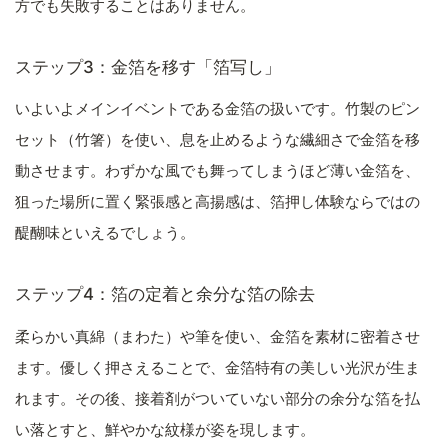
方でも失敗することはありません。
ステップ3：金箔を移す「箔写し」
いよいよメインイベントである金箔の扱いです。竹製のピン
セット（竹箸）を使い、息を止めるような繊細さで金箔を移
動させます。わずかな風でも舞ってしまうほど薄い金箔を、
狙った場所に置く緊張感と高揚感は、箔押し体験ならではの
醍醐味といえるでしょう。
ステップ4：箔の定着と余分な箔の除去
柔らかい真綿（まわた）や筆を使い、金箔を素材に密着させ
ます。優しく押さえることで、金箔特有の美しい光沢が生ま
れます。その後、接着剤がついていない部分の余分な箔を払
い落とすと、鮮やかな紋様が姿を現します。