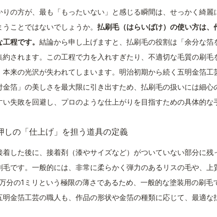
かりの方が、最も「もったいない」と感じる瞬間は、せっかく綺麗
まうことではないでしょうか。
払刷毛（はらいばけ）の使い方は、
な工程です。
結論から申し上げますと、払刷毛の役割は「余分な箔
集約されます。この工程で力を入れすぎたり、不適切な毛質の刷毛
、本来の光沢が失われてしまいます。明治初期から続く五明金箔工
付金箔」の美しさを最大限に引き出すため、払刷毛の扱いには細心
すい失敗を回避し、プロのような仕上がりを目指すための具体的な
押しの「仕上げ」を担う道具の定義
接着した後に、接着剤（漆やサイズなど）がついていない部分に残
刷毛です。一般的には、非常に柔らかく弾力のあるリスの毛や、上
1万分の1ミリという極限の薄さであるため、一般的な塗装用の刷毛
五明金箔工芸の職人も、作品の形状や金箔の種類に応じて、最適な