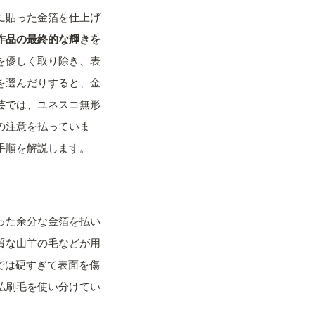
に貼った金箔を仕上げ
作品の最終的な輝きを
を優しく取り除き、表
を選んだりすると、金
芸では、ユネスコ無形
の注意を払っていま
手順を解説します。
った余分な金箔を払い
質な山羊の毛などが用
では硬すぎて表面を傷
払刷毛を使い分けてい