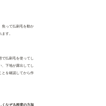
、焦って払刷毛を動か
れます。
態で払刷毛を使ってし
い、下地が露出してし
ことを確認してから作
しくなぞる程度の力加