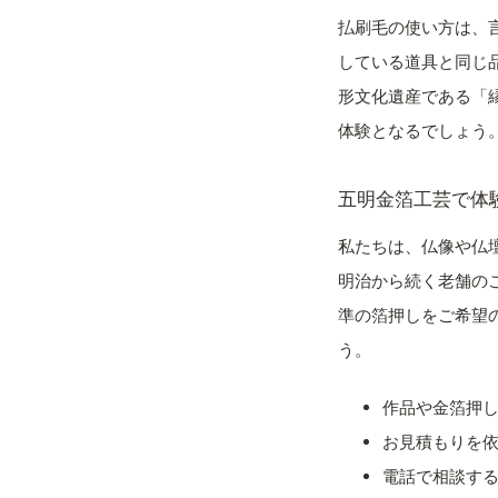
払刷毛の使い方は、
している道具と同じ
形文化遺産である「
体験となるでしょう
五明金箔工芸で体
私たちは、仏像や仏
明治から続く老舗の
準の箔押しをご希望
う。
作品や金箔押
お見積もりを
電話で相談する(0