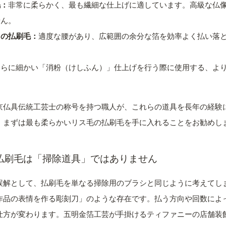
毛：
非常に柔らかく、最も繊細な仕上げに適しています。高級な仏
せん。
）の払刷毛：
適度な腰があり、広範囲の余分な箔を効率よく払い落
さらに細かい「消粉（けしふん）」仕上げを行う際に使用する、よ
京仏具伝統工芸士の称号を持つ職人が、これらの道具を長年の経験
、まずは最も柔らかいリス毛の払刷毛を手に入れることをお勧めし
払刷毛は「掃除道具」ではありません
誤解として、払刷毛を単なる掃除用のブラシと同じように考えてし
作品の表情を作る彫刻刀」のような存在です。払う方向や回数によ
仕方が変わります。五明金箔工芸が手掛けるティファニーの店舗装