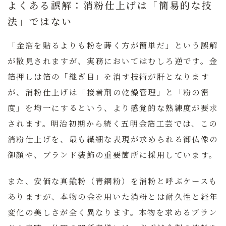
よくある誤解：消粉仕上げは「簡易的な技
法」ではない
「金箔を貼るよりも粉を蒔く方が簡単だ」という誤解
が散見されますが、実務においてはむしろ逆です。金
箔押しは箔の「継ぎ目」を消す技術が肝となります
が、消粉仕上げは「接着剤の乾燥管理」と「粉の密
度」を均一にするという、より感覚的な熟練度が要求
されます。
明治初期から続く五明金箔工芸では、この
消粉仕上げを、最も繊細な表現が求められる御仏像の
御顔や、ブランド装飾の重要箇所に採用しています。
また、安価な真鍮粉（青銅粉）を消粉と呼ぶケースも
ありますが、本物の金を用いた消粉とは耐久性と経年
変化の美しさが全く異なります。本物を求めるブラン