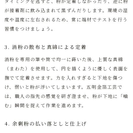
タイミングを逃すと、粉が定着しなかったり、逆に粉
が接着剤に飲み込まれて黒ずんだりします。環境の湿
度や温度に左右されるため、常に端材でテストを行う
習慣をつけましょう。
3. 消粉の散布と真綿による定着
消粉を専用の筆や筒で均一に蒔いた後、上質な真綿
（まわた）を使用して、円を描くように優しく表面を
撫でて定着させます。力を入れすぎると下地を傷つ
け、弱いと粉が浮いてしまいます。
五明金箔工芸で
は、職人の指先の感覚を研ぎ澄ませ、粉が下地に「噛
む」瞬間を捉えて作業を進めます。
4. 余剰粉の払い落としと仕上げ