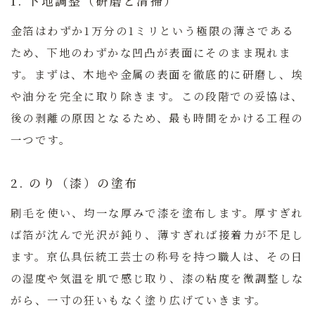
1. 下地調整（研磨と清掃）
金箔はわずか1万分の1ミリという極限の薄さである
ため、下地のわずかな凹凸が表面にそのまま現れま
す。まずは、木地や金属の表面を徹底的に研磨し、埃
や油分を完全に取り除きます。この段階での妥協は、
後の剥離の原因となるため、最も時間をかける工程の
一つです。
2. のり（漆）の塗布
刷毛を使い、均一な厚みで漆を塗布します。厚すぎれ
ば箔が沈んで光沢が鈍り、薄すぎれば接着力が不足し
ます。京仏具伝統工芸士の称号を持つ職人は、その日
の湿度や気温を肌で感じ取り、漆の粘度を微調整しな
がら、一寸の狂いもなく塗り広げていきます。