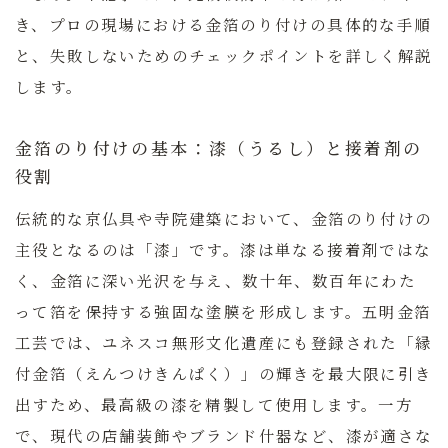
き、プロの現場における金箔のり付けの具体的な手順
と、失敗しないためのチェックポイントを詳しく解説
します。
金箔のり付けの基本：漆（うるし）と接着剤の
役割
伝統的な京仏具や寺院建築において、金箔のり付けの
主役となるのは「漆」です。漆は単なる接着剤ではな
く、金箔に深い光沢を与え、数十年、数百年にわた
って箔を保持する強固な塗膜を形成します。五明金箔
工芸では、ユネスコ無形文化遺産にも登録された「縁
付金箔（えんつけきんぱく）」の輝きを最大限に引き
出すため、最高級の漆を精製して使用します。一方
で、現代の店舗装飾やブランド什器など、漆が適さな