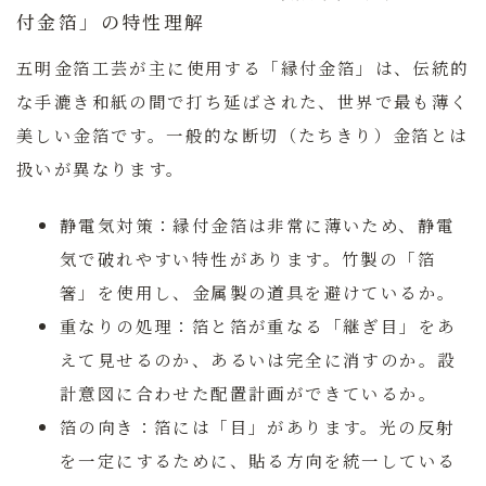
付金箔」の特性理解
五明金箔工芸が主に使用する
「縁付金箔」
は、伝統的
な手漉き和紙の間で打ち延ばされた、世界で最も薄く
美しい金箔です。一般的な断切（たちきり）金箔とは
扱いが異なります。
静電気対策：
縁付金箔は非常に薄いため、静電
気で破れやすい特性があります。竹製の「箔
箸」を使用し、金属製の道具を避けているか。
重なりの処理：
箔と箔が重なる「継ぎ目」をあ
えて見せるのか、あるいは完全に消すのか。設
計意図に合わせた配置計画ができているか。
箔の向き：
箔には「目」があります。光の反射
を一定にするために、貼る方向を統一している