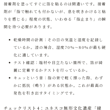
接着剤を塗ってすぐに箔を貼るのは間違いです。接着
剤が「指で触れても付かないが、息を吹きかけると粘
りを感じる」程度の状態、いわゆる「指止まり」の瞬
間を待つ必要があります。
乾燥時間の計測：
その日の気温と湿度を記録し
ているか。漆の場合、湿度70%〜80%が最も硬
化に適しています。
テスト確認：
端材や目立たない箇所で、箔が綺
麗に定着するかテストを行っているか。
キュッという音：
指の背で軽く擦った際、わず
かに抵抗（鳴り）がある状態か。これが最高の
発色を引き出すタイミングです。
チェックリスト4：ユネスコ無形文化遺産「縁