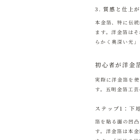
3. 質感と仕上
本金箔、特に伝統
ます。洋金箔はそ
らかく奥深い光」
初心者が洋金
実際に洋金箔を使
す。五明金箔工芸
ステップ1：下
箔を貼る面の凹凸
す。洋金箔は本金