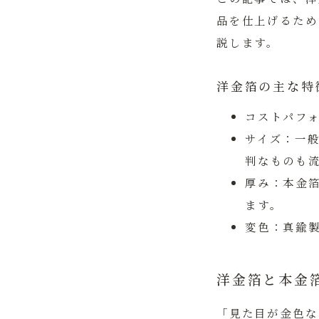
品を仕上げるため
説します。
洋金箔の主な特
コストパフ
サイズ：
一般
判なものも
厚み：
本金
ます。
変色：
真鍮
洋金箔と本金
「見た目が金色な