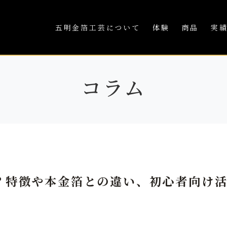
五明金箔工芸について
体験
商品
実
コラム
？特徴や本金箔との違い、初心者向け