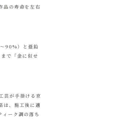
作品の寿命を左右
〜90%）と亜鉛
くまで「金に似せ
工芸が手掛ける京
箔は、施工後に適
ティーク調の落ち