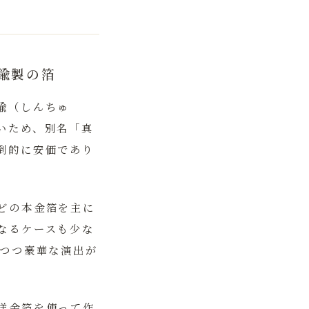
鍮製の箔
鍮（しんちゅ
いため、別名「真
倒的に安価であり
どの本金箔を主に
なるケースも少な
えつつ豪華な演出が
洋金箔を使って作