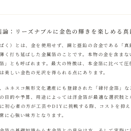
結論：リーズナブルに金色の輝きを楽しめる真
ぱく）とは、金を使用せず、銅と亜鉛の合金である「真
薄く打ち延ばした金属箔のことです。
本物の金を含まな
箔」とも呼ばれます。最大の特徴は、本金箔に比べて圧
は美しい金色の光沢を得られる点にあります。
、ユネスコ無形文化遺産にも登録された「縁付金箔」な
の目的や予算、用途によっては洋金箔が最適な選択肢と
に初心者の方が工芸やDIYに挑戦する際、コストを抑
常に心強い味方となります。
金箔の基礎知識から本金箔との見分け方、そして実際に