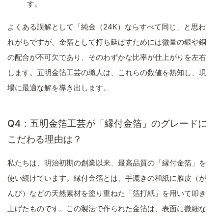
す。
よくある誤解として「純金（24K）ならすべて同じ」と思わ
れがちですが、金箔として打ち延ばすためには微量の銀や銅
の配合が不可欠であり、そのわずかな比率が仕上がりを左右
します。五明金箔工芸の職人は、これらの数値を熟知し、現
場に最適な解を導き出します。
Q4：五明金箔工芸が「縁付金箔」のグレードに
こだわる理由は？
私たちは、明治初期の創業以来、最高品質の「縁付金箔」を
使い続けています。縁付金箔とは、手漉きの和紙に雁皮（が
んぴ）などの天然素材を塗り重ねた「箔打紙」を用いて叩き
上げたものです。この製法で作られた金箔は、表面に微細な