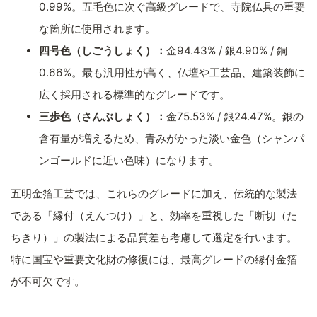
0.99%。五毛色に次ぐ高級グレードで、寺院仏具の重要
な箇所に使用されます。
四号色（しごうしょく）：
金94.43% / 銀4.90% / 銅
0.66%。最も汎用性が高く、仏壇や工芸品、建築装飾に
広く採用される標準的なグレードです。
三歩色（さんぶしょく）：
金75.53% / 銀24.47%。銀の
含有量が増えるため、青みがかった淡い金色（シャンパ
ンゴールドに近い色味）になります。
五明金箔工芸では、これらのグレードに加え、伝統的な製法
である「縁付（えんつけ）」と、効率を重視した「断切（た
ちきり）」の製法による品質差も考慮して選定を行います。
特に国宝や重要文化財の修復には、最高グレードの縁付金箔
が不可欠です。