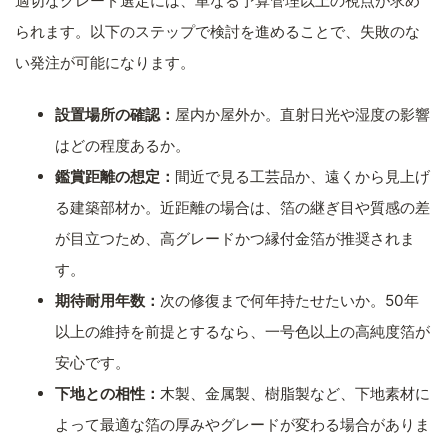
適切なグレード選定には、単なる予算管理以上の視点が求め
られます。以下のステップで検討を進めることで、失敗のな
い発注が可能になります。
設置場所の確認：
屋内か屋外か。直射日光や湿度の影響
はどの程度あるか。
鑑賞距離の想定：
間近で見る工芸品か、遠くから見上げ
る建築部材か。近距離の場合は、箔の継ぎ目や質感の差
が目立つため、高グレードかつ縁付金箔が推奨されま
す。
期待耐用年数：
次の修復まで何年持たせたいか。50年
以上の維持を前提とするなら、一号色以上の高純度箔が
安心です。
下地との相性：
木製、金属製、樹脂製など、下地素材に
よって最適な箔の厚みやグレードが変わる場合がありま