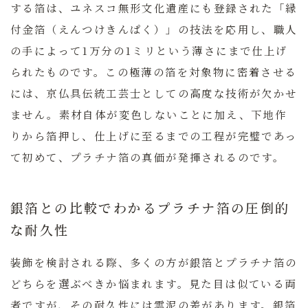
する箔は、ユネスコ無形文化遺産にも登録された「縁
付金箔（えんつけきんぱく）」の技法を応用し、職人
の手によって1万分の1ミリという薄さにまで仕上げ
られたものです。この極薄の箔を対象物に密着させる
には、京仏具伝統工芸士としての高度な技術が欠かせ
ません。素材自体が変色しないことに加え、下地作
りから箔押し、仕上げに至るまでの工程が完璧であっ
て初めて、プラチナ箔の真価が発揮されるのです。
銀箔との比較でわかるプラチナ箔の圧倒的
な耐久性
装飾を検討される際、多くの方が銀箔とプラチナ箔の
どちらを選ぶべきか悩まれます。見た目は似ている両
者ですが、その耐久性には雲泥の差があります。銀箔