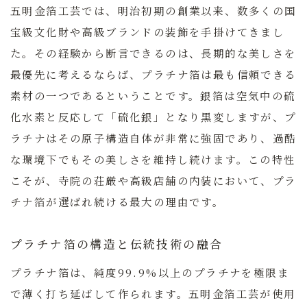
五明金箔工芸では、明治初期の創業以来、数多くの国
宝級文化財や高級ブランドの装飾を手掛けてきまし
た。その経験から断言できるのは、長期的な美しさを
最優先に考えるならば、プラチナ箔は最も信頼できる
素材の一つであるということです。銀箔は空気中の硫
化水素と反応して「硫化銀」となり黒変しますが、プ
ラチナはその原子構造自体が非常に強固であり、過酷
な環境下でもその美しさを維持し続けます。この特性
こそが、寺院の荘厳や高級店舗の内装において、プラ
チナ箔が選ばれ続ける最大の理由です。
プラチナ箔の構造と伝統技術の融合
プラチナ箔は、純度99.9%以上のプラチナを極限ま
で薄く打ち延ばして作られます。五明金箔工芸が使用