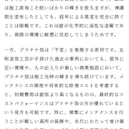
は施工直後こそ眩いばかりの輝きを放ちますが、保護
剤を塗布したとしても、経年による黒変を完全に防ぐ
ことは困難です。これは銀が化学的に活性な金属であ
り、周囲の環境に敏感に反応してしまうためです。
一方、プラチナ箔は「不変」を象徴する素材です。
五
明金箔工芸
が手掛けた過去の事例においても、屋外に
近い環境や、人の出入りが激しい商業施設において、
プラチナ箔は施工当時の輝きを保ち続けています。メ
ンテナンスの頻度や将来的な修復コストを考慮する
と、初期費用は銀箔より高くなるものの、最終的なコ
ストパフォーマンスはプラチナ箔の方が優れていると
いう見方も可能です。特に、頻繁にメンテナンスを行
うことが難しい高所の装飾や、永代にわたって受け継