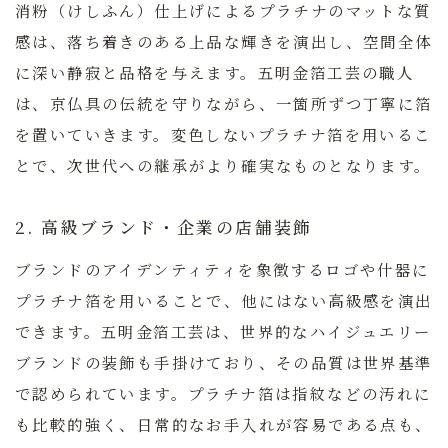
消粉（けしふん）仕上げによるプラチナのマットな質
感は、落ち着きのある上品な輝きを演出し、空間全体
に深い静寂と品格を与えます。五明金箔工芸の職人
は、京仏具の伝統を守りながら、一箇所ずつ丁寧に箔
を置いていきます。変色しないプラチナ箔を用いるこ
とで、次世代への継承がより確実なものとなります。
2. 高級ブランド・企業の店舗装飾
ブランドのアイデンティティを象徴するロゴや什器に
プラチナ箔を用いることで、他にはない高級感を演出
できます。五明金箔工芸は、世界的なハイジュエリー
ブランドの装飾も手掛けており、その品質は世界基準
で認められています。プラチナ箔は指紋などの汚れに
も比較的強く、日常的なお手入れが容易である点も、