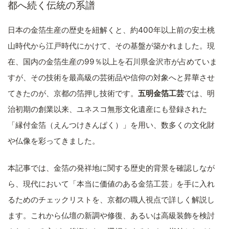
都へ続く伝統の系譜
日本の金箔生産の歴史を紐解くと、約400年以上前の安土桃
山時代から江戸時代にかけて、その基盤が築かれました。現
在、国内の金箔生産の99％以上を石川県金沢市が占めていま
すが、その技術を最高級の芸術品や信仰の対象へと昇華させ
てきたのが、京都の箔押し技術です。
五明金箔工芸
では、明
治初期の創業以来、ユネスコ無形文化遺産にも登録された
「縁付金箔（えんつけきんぱく）」を用い、数多くの文化財
や仏像を彩ってきました。
本記事では、金箔の発祥地に関する歴史的背景を確認しなが
ら、現代において「本当に価値のある金箔工芸」を手に入れ
るためのチェックリストを、京都の職人視点で詳しく解説し
ます。これから仏壇の新調や修復、あるいは高級装飾を検討