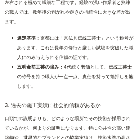
左右される極めて繊細な工程です。経験の浅い作業者と熟練
の職人では、数年後の剥がれや輝きの持続性に大きな差が出
ます。
選定基準：
京都には「京仏具伝統工芸士」という称号が
あります。これは長年の修行と厳しい試験を突破した職
人にのみ与えられる信頼の証です。
五明金箔工芸の強み：
4代続く老舗として、伝統工芸士
の称号を持つ職人が一点一点、責任を持って箔押しを施
します。
3. 過去の施工実績に社会的信頼があるか
口頭での説明よりも、どのような場所でその技術が採用され
ているかが、何よりの証明になります。特に公共性の高い建
築物や、世界的なブランドとの協業実績は、技術水準の高さ