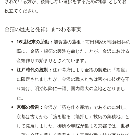
されている方が、後悔しない選択をするための指針としてお
役立てください。
金箔の歴史と発祥にまつわる事実
16世紀末の胎動：
加賀藩の藩祖・前田利家が朝鮮出兵の
際に、金箔・銀箔の製造を命じたことが、金沢における
金箔作りの始まりとされています。
江戸時代の統制：
江戸幕府により金箔の製造は「箔座」
に限定されましたが、金沢の職人たちは密かに技術を守
り続け、明治以降に一躍、国内最大の産地となりまし
た。
京都の役割：
金沢が「箔を作る産地」であるのに対し、
京都は古くから「箔を貼る（箔押し）技術の集積地」と
して発展しました。御所や寺院が集まる京都では、世界