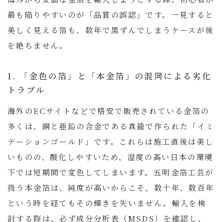
最も陥りやすいのが「品質の誤認」です。一見すると
美しく見える箔も、数年で黒ずんでしまうケースが後
を絶ちません。
1. 「金色の箔」と「本金箔」の混同による劣化
トラブル
海外のECサイトなどで格安で販売されている金箔の
多くは、銅と亜鉛の合金である真鍮で作られた「イミ
テーションゴールド」です。これらは施工直後は美し
いものの、酸化しやすいため、湿度の高い日本の環境
下では短期間で変色してしまいます。
五明金箔工芸が
扱う本金箔は、純度が高いからこそ、数十年、数百年
という時を経てもその輝きを失いません。
輸入を検
討する際は、必ず成分分析表（MSDS）を確認し、