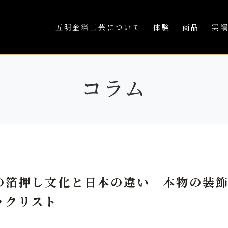
五明金箔工芸について
体験
商品
実
コラム
の箔押し文化と日本の違い｜本物の装
ックリスト