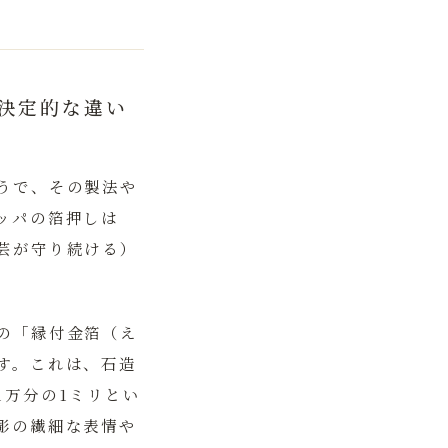
決定的な違い
うで、その製法や
ッパの箔押しは
芸が守り続ける）
の「縁付金箔（え
す。これは、石造
1万分の1ミリとい
彫の繊細な表情や