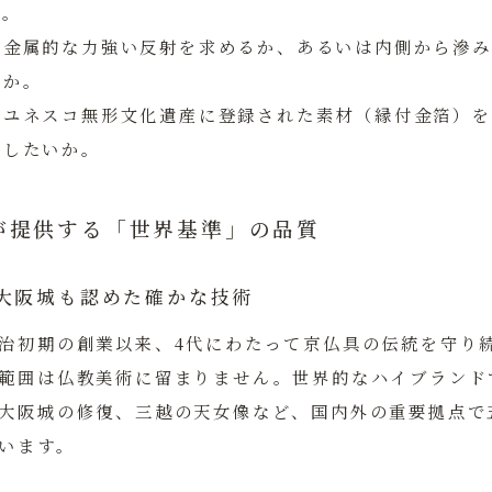
す。
：
金属的な力強い反射を求めるか、あるいは内側から滲み
るか。
：
ユネスコ無形文化遺産に登録された素材（縁付金箔）を
与したいか。
が提供する「世界基準」の品質
大阪城も認めた確かな技術
治初期の創業以来、4代にわたって京仏具の伝統を守り
範囲は仏教美術に留まりません。
世界的なハイブランド
大阪城の修復、三越の天女像など、国内外の重要拠点で
います。