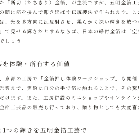
た「断切（たちきり）金箔」が主流ですが、五明金箔工
の間に箔を挟んで叩き延ばす伝統製法で作られます。こ
は、光を多方向に乱反射させ、柔らかく深い輝きを放つ
」で見せる輝きだとするならば、日本の縁付金箔は「空
でしょう。
芸を体験・所有する価値
、京都の工房で「金箔押し体験ワークショップ」も開催
光客まで、実際に自分の手で箔に触れることで、その驚
だけます。また、工房併設のミニショップやオンライン
金箔工芸品の販売も行っており、贈り物としても大変喜
に1つの輝きを五明金箔工芸で