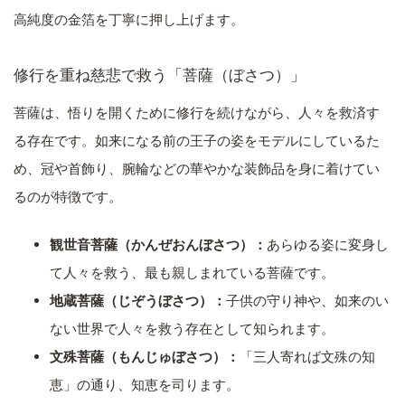
高純度の金箔を丁寧に押し上げます。
修行を重ね慈悲で救う「菩薩（ぼさつ）」
菩薩は、悟りを開くために修行を続けながら、人々を救済す
る存在です。如来になる前の王子の姿をモデルにしているた
め、冠や首飾り、腕輪などの華やかな装飾品を身に着けてい
るのが特徴です。
観世音菩薩（かんぜおんぼさつ）：
あらゆる姿に変身し
て人々を救う、最も親しまれている菩薩です。
地蔵菩薩（じぞうぼさつ）：
子供の守り神や、如来のい
ない世界で人々を救う存在として知られます。
文殊菩薩（もんじゅぼさつ）：
「三人寄れば文殊の知
恵」の通り、知恵を司ります。