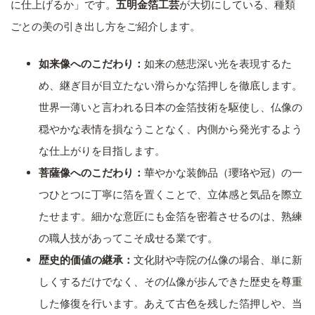
に仕上げるか」です。
五明金箔工芸
が大切にしている、種類
ごとの美の引き出し方をご紹介します。
如来像へのこだわり：
如来の慈悲深い光を表現するた
め、継ぎ目が目立たない滑らかな箔押しを徹底します。
世界一薄いと言われる日本の金箔技術を駆使し、仏像の
穏やかな表情を損なうことなく、内側から発光するよう
な仕上がりを目指します。
菩薩像へのこだわり：
華やかな装飾品（瓔珞や冠）の一
つひとつに丁寧に箔を置くことで、立体感と気品を際立
たせます。細かな意匠にも金箔を密着させるのは、熟練
の職人技があってこそ成せる業です。
歴史的価値の継承：
文化財や寺院の仏像の場合、単に新
しくするだけでなく、その仏像が歩んできた歴史を尊重
した修復を行います。あえて古色を残した箔押しや、当