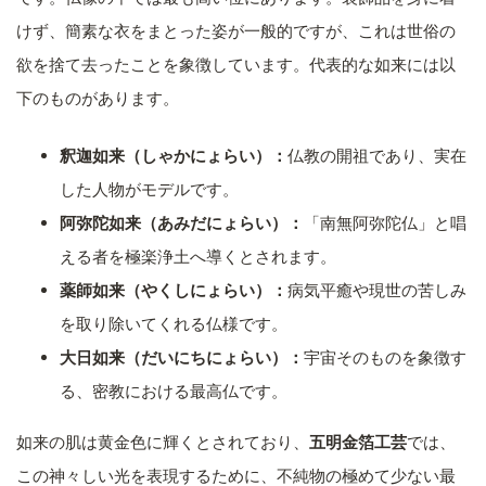
けず、簡素な衣をまとった姿が一般的ですが、これは世俗の
欲を捨て去ったことを象徴しています。代表的な如来には以
下のものがあります。
釈迦如来（しゃかにょらい）：
仏教の開祖であり、実在
した人物がモデルです。
阿弥陀如来（あみだにょらい）：
「南無阿弥陀仏」と唱
える者を極楽浄土へ導くとされます。
薬師如来（やくしにょらい）：
病気平癒や現世の苦しみ
を取り除いてくれる仏様です。
大日如来（だいにちにょらい）：
宇宙そのものを象徴す
る、密教における最高仏です。
如来の肌は黄金色に輝くとされており、
五明金箔工芸
では、
この神々しい光を表現するために、不純物の極めて少ない最