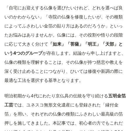
「自宅にお迎えする仏像を選びたいけれど、どれを選べば良
いのかわからない」「寺院の仏像を修復したいが、その種類
によってふさわしい金箔の貼り方はあるのだろうか」といっ
たお悩みはありませんか。仏像には、その役割や悟りの段階
に応じて大きく分けて
「如来」「菩薩」「明王」「天部」と
いう4つのグループ
が存在します。結論から申し上げますと、
仏像の種類を理解することは、その仏像が持つ慈悲や教えを
深く受け止めることにつながり、ひいては修復や新調の際に
最適な工法を選択する基準となります。
明治初期から4代にわたり京仏具の伝統を守り続ける
五明金箔
工芸
では、ユネスコ無形文化遺産にも登録された「縁付金
箔」を用い、それぞれの仏像の種類にふさわしい最高級の箔
押しを施してきました。本記事では、初心者の方でもこれだ