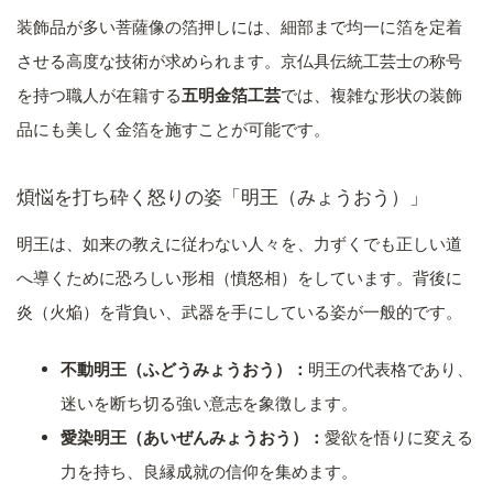
装飾品が多い菩薩像の箔押しには、細部まで均一に箔を定着
させる高度な技術が求められます。京仏具伝統工芸士の称号
を持つ職人が在籍する
五明金箔工芸
では、複雑な形状の装飾
品にも美しく金箔を施すことが可能です。
煩悩を打ち砕く怒りの姿「明王（みょうおう）」
明王は、如来の教えに従わない人々を、力ずくでも正しい道
へ導くために恐ろしい形相（憤怒相）をしています。背後に
炎（火焔）を背負い、武器を手にしている姿が一般的です。
不動明王（ふどうみょうおう）：
明王の代表格であり、
迷いを断ち切る強い意志を象徴します。
愛染明王（あいぜんみょうおう）：
愛欲を悟りに変える
力を持ち、良縁成就の信仰を集めます。