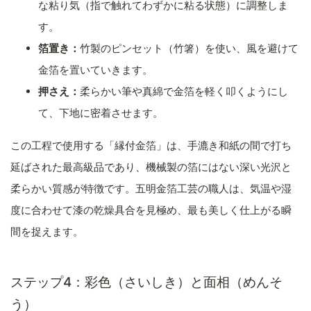
な粘り気（指で触れてわずかに粘る状態）に調整しま
す。
箔置き：
竹製のピンセット（竹箸）を使い、風を避けて
金箔を置いていきます。
押さえ：
柔らかい筆や真綿で金箔を軽く叩くようにし
て、下地に密着させます。
この工程で使用する「縁付金箔」は、手漉き和紙の間で打ち
延ばされた最高級品であり、機械製の箔にはない深い光沢と
柔らかい質感が特徴です。五明金箔工芸の職人は、気温や湿
度に合わせて漆の乾燥具合を見極め、最も美しく仕上がる瞬
間を捉えます。
ステップ4：彩色（さいしき）と面相（めんそ
う）