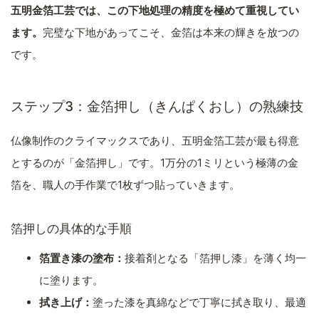
五明金箔工芸では、この下地処理の精度を極めて重視してい
ます。
完璧な下地があってこそ、金箔は本来の輝きを放つの
です。
ステップ3：金箔押し（きんぱくおし）の熟練技
仏像制作のクライマックスであり、五明金箔工芸が最も得意
とするのが「金箔押し」です。1万分の1ミリという極薄の金
箔を、職人の手作業で1枚ずつ貼っていきます。
箔押しの具体的な手順
箔置き漆の塗布：
接着剤となる「箔押し漆」を薄く均一
に塗ります。
拭き上げ：
塗った漆を真綿などで丁寧に拭き取り、最適