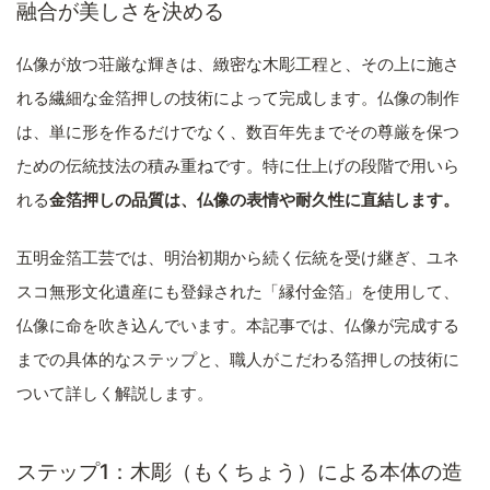
融合が美しさを決める
仏像が放つ荘厳な輝きは、緻密な木彫工程と、その上に施さ
れる繊細な金箔押しの技術によって完成します。仏像の制作
は、単に形を作るだけでなく、数百年先までその尊厳を保つ
ための伝統技法の積み重ねです。特に仕上げの段階で用いら
れる
金箔押しの品質は、仏像の表情や耐久性に直結します。
五明金箔工芸では、明治初期から続く伝統を受け継ぎ、ユネ
スコ無形文化遺産にも登録された「縁付金箔」を使用して、
仏像に命を吹き込んでいます。本記事では、仏像が完成する
までの具体的なステップと、職人がこだわる箔押しの技術に
ついて詳しく解説します。
ステップ1：木彫（もくちょう）による本体の造