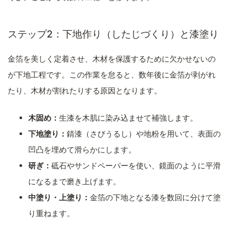
ステップ2：下地作り（したじづくり）と漆塗り
金箔を美しく定着させ、木材を保護するために欠かせないの
が下地工程です。この作業を怠ると、数年後に金箔が剥がれ
たり、木材が割れたりする原因となります。
木固め：
生漆を木肌に染み込ませて補強します。
下地塗り：
錆漆（さびうるし）や地粉を用いて、表面の
凹凸を埋めて滑らかにします。
研ぎ：
砥石やサンドペーパーを使い、鏡面のように平滑
になるまで磨き上げます。
中塗り・上塗り：
金箔の下地となる漆を数回に分けて塗
り重ねます。