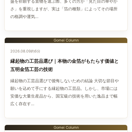
盛を祈願する置物を選ぶ際、多くの方が「見た目の華やか
さ」を重視しますが、実は「箔の種類」によってその場所
の格調や運気…
Gomei Column
2026.08.09
約6分
縁起物の工芸品選び｜本物の金箔がもたらす価値と
五明金箔工芸の技術
縁起物の工芸品選びで後悔しないための結論 大切な節目や
願いを込めて手にする縁起物の工芸品。しかし、市場には
安価な大量生産品から、国宝級の技術を用いた逸品まで幅
広く存在す…
Gomei Column