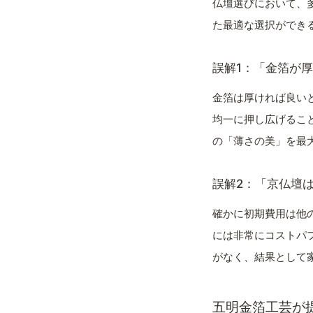
仏壇選びにおいて、
た最適な選択ができ
誤解1：「金箔が
金箔は厚ければ良い
均一に押し広げるこ
の「薄さの美」を最
誤解2：「京仏壇
確かに初期費用は他
には非常にコストパ
がなく、結果として
五明金箔工芸が