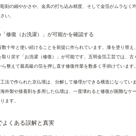
：
彫刻の細やかさや、金具の打ち込み精度、そして金箔がムラなく
ださい。
の「修復（お洗濯）」が可能かを確認する
百数十年と使い続けることを前提に作られています。漆を塗り替え
を取り戻す「お洗濯（修復）」が可能です。五明金箔工芸では、古
から整えて最高級の箔を押し直す修復作業を数多く手掛けています
な工法で作られた京仏壇は、分解して修理ができる構造になってい
な海外製や接着剤を多用した仏壇は、一度壊れると修復が困難なケ
あります。
でよくある誤解と真実