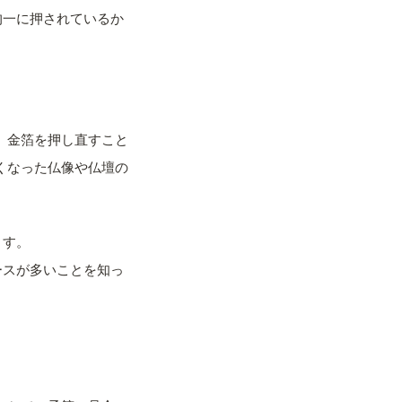
均一に押されているか
、金箔を押し直すこと
くなった仏像や仏壇の
。
ます。
ースが多いことを知っ