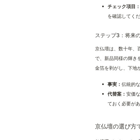
チェック項目
を確認してく
ステップ3：将来
京仏壇は、数十年、
で、新品同様の輝き
金箔を剥がし、下地
事実：
伝統的
代替案：
安価
ておく必要が
京仏壇の選び方