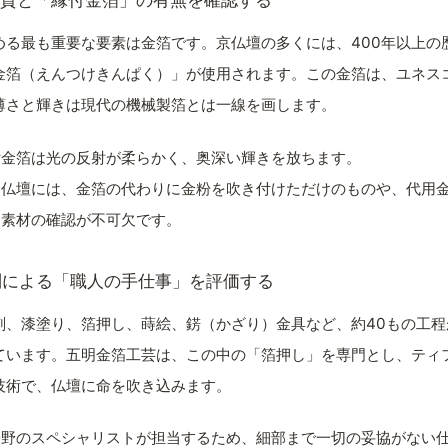
の質と「縁付金箔」の有無を確認する
める最も重要な要素は金箔です。京仏壇の多くには、400年以上の
金箔（えんつけきんぱく）」が使用されます。この金箔は、ユネス
薄さと輝きは現代の機械製箔とは一線を画します。
付金箔は光の反射が柔らかく、奥深い輝きを放ちます。
な仏壇には、金箔の代わりに金粉を吹き付けただけのものや、代用
、素材の確認が不可欠です。
制による「職人の手仕事」を評価する
刻、漆塗り、箔押し、蒔絵、錺（かざり）金具など、約40もの工程
ています。五明金箔工芸は、この中の「箔押し」を専門とし、ティ
技術で、仏壇に命を吹き込みます。
分野のスペシャリストが担当するため、細部まで一切の妥協がない