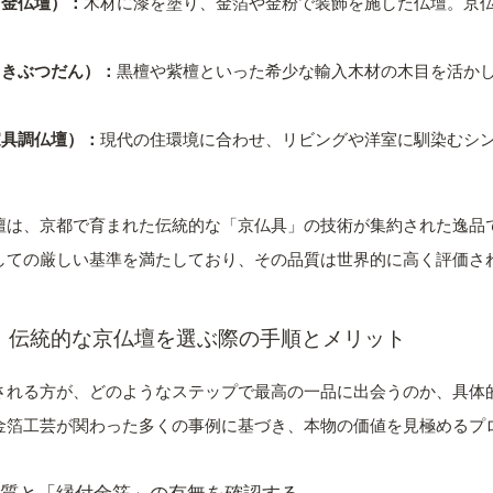
り金仏壇）：
木材に漆を塗り、金箔や金粉で装飾を施した仏壇。京
らきぶつだん）：
黒檀や紫檀といった希少な輸入木材の木目を活か
家具調仏壇）：
現代の住環境に合わせ、リビングや洋室に馴染むシ
壇は、京都で育まれた伝統的な「京仏具」の技術が集約された逸品
しての厳しい基準を満たしており、その品質は世界的に高く評価さ
：伝統的な京仏壇を選ぶ際の手順とメリット
される方が、どのようなステップで最高の一品に出会うのか、具体
金箔工芸が関わった多くの事例に基づき、本物の価値を見極めるプ