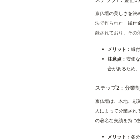
ステップ1：金箔
京仏壇の美しさを決
法で作られた「縁付
録されており、その
メリット：
縁
注意点：
安価
合があるため
ステップ2：分業
京仏壇は、木地、彫
人によって分業され
の著名な実績を持つ
メリット：
各