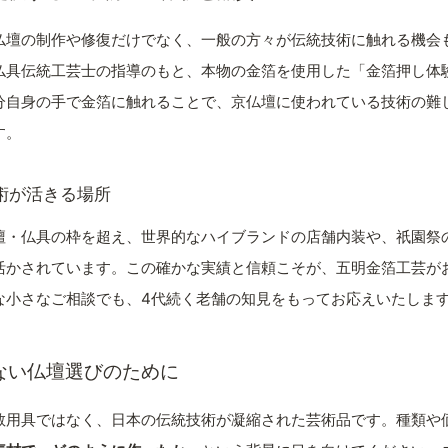
仏壇の制作や修復だけでなく、一般の方々が伝統技術に触れる機会
仏具伝統工芸士の指導のもと、本物の金箔を使用した「金箔押し体
分自身の手で金箔に触れることで、京仏壇に使われている技術の難
す。
術が活きる場所
壇・仏具の枠を超え、世界的なハイブランドの店舗内装や、祇園祭
活かされています。この確かな実績と信頼こそが、五明金箔工芸が
な小さなご相談でも、4代続く老舗の知見をもってお応えいたしま
ない仏壇選びのために
教用具ではなく、日本の伝統技術が凝縮された芸術品です。種類や