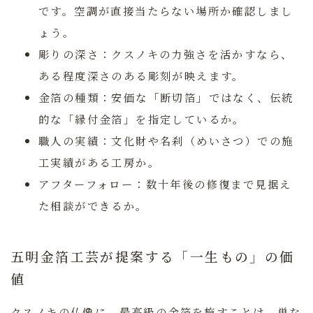
です。空調が直接当たらない場所か確認しまし
ょう。
彫りの深さ：
クスノキの力強さを活かすなら、
ある程度深さのある彫刻が映えます。
金箔の種類：
安価な「断切箔」ではなく、伝統
的な「縁付金箔」を指定しているか。
職人の実績：
文化財や名刹（めいさつ）での施
工実績がある工房か。
アフターフォロー：
数十年後の修復まで見据え
た相談ができるか。
五明金箔工芸が提案する「一生もの」の価
値
クスノキの仏像に、最高級の金箔を施すことは、単な