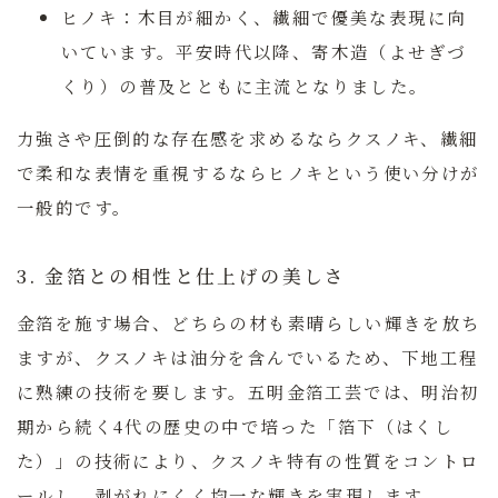
ヒノキ：
木目が細かく、繊細で優美な表現に向
いています。平安時代以降、寄木造（よせぎづ
くり）の普及とともに主流となりました。
力強さや圧倒的な存在感を求めるならクスノキ、繊細
で柔和な表情を重視するならヒノキという使い分けが
一般的です。
3. 金箔との相性と仕上げの美しさ
金箔を施す場合、どちらの材も素晴らしい輝きを放ち
ますが、クスノキは油分を含んでいるため、下地工程
に熟練の技術を要します。
五明金箔工芸では、明治初
期から続く4代の歴史の中で培った「箔下（はくし
た）」の技術により、クスノキ特有の性質をコントロ
ールし、剥がれにくく均一な輝きを実現します。