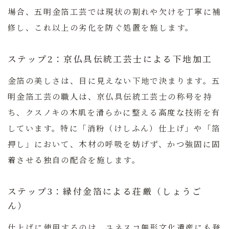
場合、五明金箔工芸では現状の割れや欠けを丁寧に補
修し、これ以上の劣化を防ぐ処置を施します。
ステップ2：京仏具伝統工芸士による下地加工
金箔の美しさは、目に見えない下地で決まります。
五
明金箔工芸の職人は、京仏具伝統工芸士の称号を持
ち、クスノキの木肌を滑らかに整える高度な技術を有
しています。
特に「消粉（けしふん）仕上げ」や「箔
押し」において、木材の呼吸を妨げず、かつ強固に固
着させる独自の配合を施します。
ステップ3：縁付金箔による荘厳（しょうご
ん）
仕上げに使用するのは、ユネスコ無形文化遺産にも登