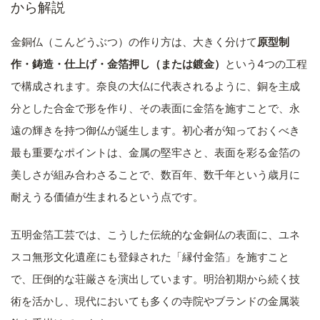
から解説
金銅仏（こんどうぶつ）の作り方は、大きく分けて
原型制
作・鋳造・仕上げ・金箔押し（または鍍金）
という4つの工程
で構成されます。奈良の大仏に代表されるように、銅を主成
分とした合金で形を作り、その表面に金箔を施すことで、永
遠の輝きを持つ御仏が誕生します。初心者が知っておくべき
最も重要なポイントは、金属の堅牢さと、表面を彩る金箔の
美しさが組み合わさることで、数百年、数千年という歳月に
耐えうる価値が生まれるという点です。
五明金箔工芸では、こうした伝統的な金銅仏の表面に、ユネ
スコ無形文化遺産にも登録された「縁付金箔」を施すこと
で、圧倒的な荘厳さを演出しています。明治初期から続く技
術を活かし、現代においても多くの寺院やブランドの金属装