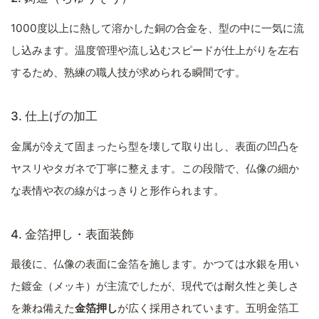
1000度以上に熱して溶かした銅の合金を、型の中に一気に流
し込みます。温度管理や流し込むスピードが仕上がりを左右
するため、熟練の職人技が求められる瞬間です。
3. 仕上げの加工
金属が冷えて固まったら型を壊して取り出し、表面の凹凸を
ヤスリやタガネで丁寧に整えます。この段階で、仏像の細か
な表情や衣の線がはっきりと形作られます。
4. 金箔押し・表面装飾
最後に、仏像の表面に金箔を施します。かつては水銀を用い
た鍍金（メッキ）が主流でしたが、現代では耐久性と美しさ
を兼ね備えた
金箔押し
が広く採用されています。五明金箔工