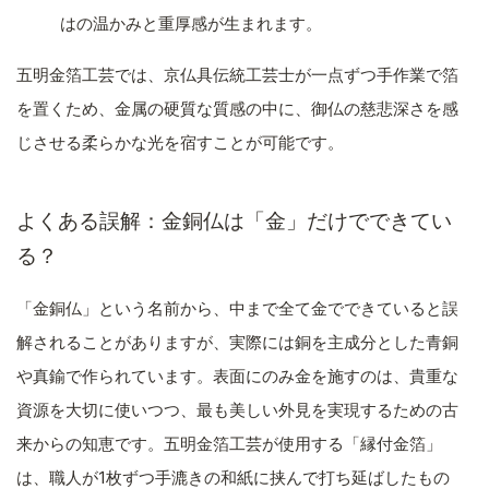
はの温かみと重厚感が生まれます。
五明金箔工芸では、京仏具伝統工芸士が一点ずつ手作業で箔
を置くため、金属の硬質な質感の中に、御仏の慈悲深さを感
じさせる柔らかな光を宿すことが可能です。
よくある誤解：金銅仏は「金」だけでできてい
る？
「金銅仏」という名前から、中まで全て金でできていると誤
解されることがありますが、実際には銅を主成分とした青銅
や真鍮で作られています。表面にのみ金を施すのは、貴重な
資源を大切に使いつつ、最も美しい外見を実現するための古
来からの知恵です。五明金箔工芸が使用する「縁付金箔」
は、職人が1枚ずつ手漉きの和紙に挟んで打ち延ばしたもの