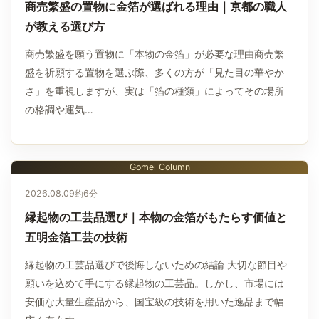
商売繁盛の置物に金箔が選ばれる理由｜京都の職人
が教える選び方
商売繁盛を願う置物に「本物の金箔」が必要な理由商売繁
盛を祈願する置物を選ぶ際、多くの方が「見た目の華やか
さ」を重視しますが、実は「箔の種類」によってその場所
の格調や運気…
Gomei Column
2026.08.09
約6分
縁起物の工芸品選び｜本物の金箔がもたらす価値と
五明金箔工芸の技術
縁起物の工芸品選びで後悔しないための結論 大切な節目や
願いを込めて手にする縁起物の工芸品。しかし、市場には
安価な大量生産品から、国宝級の技術を用いた逸品まで幅