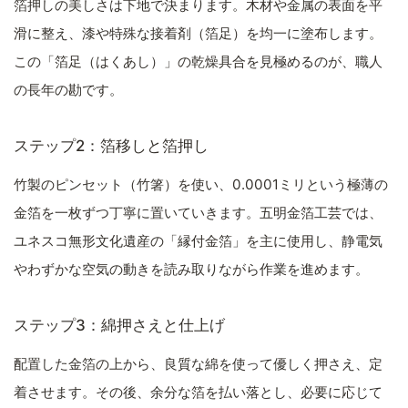
箔押しの美しさは下地で決まります。木材や金属の表面を平
滑に整え、漆や特殊な接着剤（箔足）を均一に塗布します。
この「箔足（はくあし）」の乾燥具合を見極めるのが、職人
の長年の勘です。
ステップ2：箔移しと箔押し
竹製のピンセット（竹箸）を使い、0.0001ミリという極薄の
金箔を一枚ずつ丁寧に置いていきます。五明金箔工芸では、
ユネスコ無形文化遺産の「縁付金箔」を主に使用し、静電気
やわずかな空気の動きを読み取りながら作業を進めます。
ステップ3：綿押さえと仕上げ
配置した金箔の上から、良質な綿を使って優しく押さえ、定
着させます。その後、余分な箔を払い落とし、必要に応じて