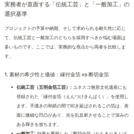
実務者が直面する「伝統工芸」と「一般加工」の
選択基準
プロジェクトの予算や納期、そして求められる耐久性に応じ
て、伝統工芸と一般加工のどちらを採用すべきか悩む場面は
多いものです。ここでは、実務的な視点から両者を比較しま
す。
1. 素材の希少性と価値：縁付金箔 vs 断切金箔
伝統工芸（五明金箔工芸）:
ユネスコ無形文化遺産にも
登録された「縁付金箔（えんつけきんぱく）」を使用し
ます。手漉きの和紙の間で叩き延ばされるこの箔は、表
面に微細な凹凸があり、光を乱反射させることで深みの
ある輝きを放ちます。
一般加工:
効率を重視した「断切金箔（たちきりきんぱ