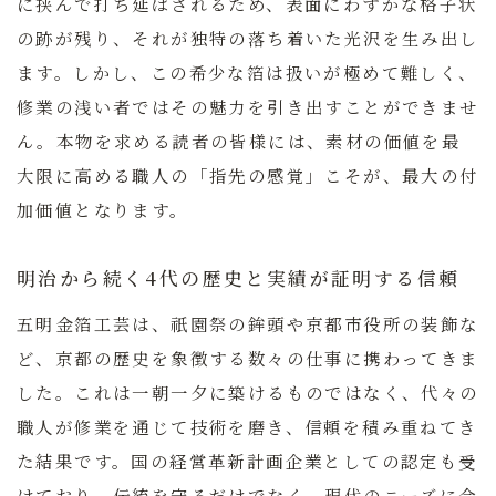
に挟んで打ち延ばされるため、表面にわずかな格子状
の跡が残り、それが独特の落ち着いた光沢を生み出し
ます。しかし、この希少な箔は扱いが極めて難しく、
修業の浅い者ではその魅力を引き出すことができませ
ん。本物を求める読者の皆様には、素材の価値を最
大限に高める職人の「指先の感覚」こそが、最大の付
加価値となります。
明治から続く4代の歴史と実績が証明する信頼
五明金箔工芸は、祇園祭の鉾頭や京都市役所の装飾な
ど、京都の歴史を象徴する数々の仕事に携わってきま
した。これは一朝一夕に築けるものではなく、代々の
職人が修業を通じて技術を磨き、信頼を積み重ねてき
た結果です。国の経営革新計画企業としての認定も受
けており、伝統を守るだけでなく、現代のニーズに合