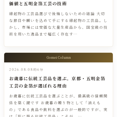
価値と五明金箔工芸の技術
縁起物の工芸品選びで後悔しないための結論 大切
な節目や願いを込めて手にする縁起物の工芸品。し
かし、市場には安価な大量生産品から、国宝級の技
術を用いた逸品まで幅広く存在す…
Gomei Column
2026.08.08
約6分
お歳暮に伝統工芸品を選ぶ。京都・五明金箔
工芸の金箔が選ばれる理由
お歳暮に伝統工芸品を選ぶことが、最高級の信頼関
係を築く鍵です お歳暮の贈り物として「消えも
の」である食品や飲料を選ぶのが一般的ですが、実
は「形に残る伝統工芸品」こそが、…