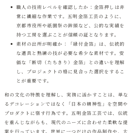
職人の技術レベルを確認したか：
金箔押しは非
常に繊細な作業です。五明金箔工芸のように、
京都市役所や祇園祭の鉾頭など、公的な実績を
持つ工房を選ぶことが信頼の証となります。
素材の出所が明確か：
「縁付金箔」は、伝統的
な道具と熟練の技が必要な希少な素材です。安
価な「断切（たちきり）金箔」との違いを理解
し、プロジェクトの格に見合った選択をするこ
とが重要です。
和の文化の特徴を理解し、実務に活かすことは、単な
るデコレーションではなく「日本の精神性」を空間や
プロダクトに宿す行為です。五明金箔工芸では、伝統
を重んじながらも、現代のニーズに合わせた柔軟な提
案を行っています。世界に一つだけの作品制作や、大