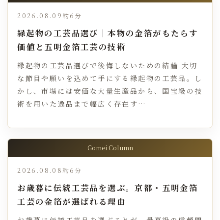
2026.08.09
約6分
縁起物の工芸品選び｜本物の金箔がもたらす
価値と五明金箔工芸の技術
縁起物の工芸品選びで後悔しないための結論 大切
な節目や願いを込めて手にする縁起物の工芸品。し
かし、市場には安価な大量生産品から、国宝級の技
術を用いた逸品まで幅広く存在す…
Gomei Column
2026.08.08
約6分
お歳暮に伝統工芸品を選ぶ。京都・五明金箔
工芸の金箔が選ばれる理由