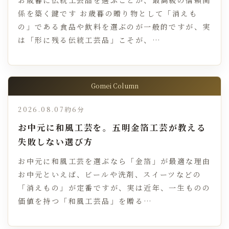
お歳暮に伝統工芸品を選ぶことが、最高級の信頼関
係を築く鍵です お歳暮の贈り物として「消えも
の」である食品や飲料を選ぶのが一般的ですが、実
は「形に残る伝統工芸品」こそが、…
Gomei Column
2026.08.07
約6分
お中元に和風工芸を。五明金箔工芸が教える
失敗しない選び方
お中元に和風工芸を選ぶなら「金箔」が最適な理由
お中元といえば、ビールや洗剤、スイーツなどの
「消えもの」が定番ですが、実は近年、一生ものの
価値を持つ「和風工芸品」を贈る…