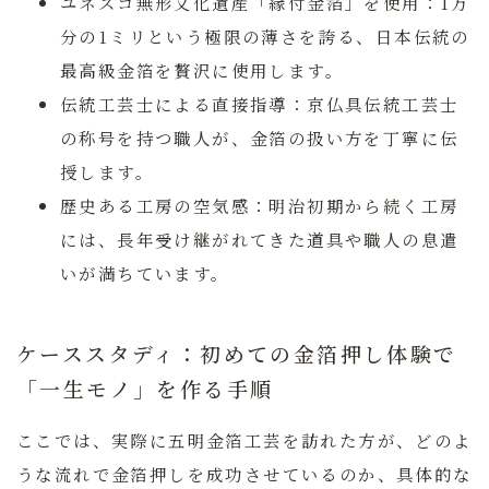
ユネスコ無形文化遺産「縁付金箔」を使用：
1万
分の1ミリという極限の薄さを誇る、日本伝統の
最高級金箔を贅沢に使用します。
伝統工芸士による直接指導：
京仏具伝統工芸士
の称号を持つ職人が、金箔の扱い方を丁寧に伝
授します。
歴史ある工房の空気感：
明治初期から続く工房
には、長年受け継がれてきた道具や職人の息遣
いが満ちています。
ケーススタディ：初めての金箔押し体験で
「一生モノ」を作る手順
ここでは、実際に五明金箔工芸を訪れた方が、どのよ
うな流れで金箔押しを成功させているのか、具体的な