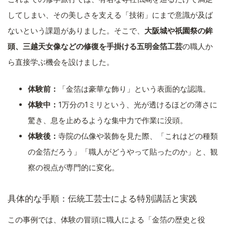
してしまい、その美しさを支える「技術」にまで意識が及ば
ないという課題がありました。そこで、
大阪城や祇園祭の鉾
頭、三越天女像などの修復を手掛ける五明金箔工芸
の職人か
ら直接学ぶ機会を設けました。
体験前：
「金箔は豪華な飾り」という表面的な認識。
体験中：
1万分の1ミリという、光が透けるほどの薄さに
驚き、息を止めるような集中力で作業に没頭。
体験後：
寺院の仏像や装飾を見た際、「これはどの種類
の金箔だろう」「職人がどうやって貼ったのか」と、観
察の視点が専門的に変化。
具体的な手順：伝統工芸士による特別講話と実践
この事例では、体験の冒頭に職人による「金箔の歴史と役