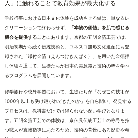
人」に触れることで教育効果が最大化する
学校行事における日本文化体験を成功させる鍵は、単なるレ
クリエーションで終わらせず、
「本物の価値」を肌で感じる
機会を提供すること
にあります。京都の五明金箔工芸では、
明治初期から続く伝統技術と、ユネスコ無形文化遺産にも登
録された「縁付金箔（えんつけきんぱく）」を用いた金箔押
し体験を通じて、生徒たちが日本の美意識と技術の粋を学べ
るプログラムを展開しています。
修学旅行や校外学習において、生徒たちが「なぜこの技術が
1000年以上も受け継がれてきたのか」を自ら問い、発見する
プロセスは、教科書だけでは得られない深い学びとなりま
す。五明金箔工芸での体験は、京仏具伝統工芸士の称号を持
つ職人が直接指導にあたるため、技術の背景にある歴史や精