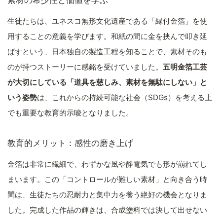
素材の希少性と価値を学ぶ
生徒たちは、ユネスコ無形文化遺産である「縁付金箔」を使
用することの意義を学びます。和紙の間に金を挟んで叩き延
ばすという、日本独自の製造工程を知ることで、素材そのも
のが持つストーリーに感銘を受けていました。
五明金箔工芸
が大切にしている「道具を慈しみ、素材を無駄にしない」と
いう姿勢
は、これからの持続可能な社会（SDGs）を考える上
でも重要な教育的示唆となりました。
教育的メリット：感性の磨き上げ
金箔は非常に繊細で、わずかな風や静電気でも形が崩れてし
まいます。この「コントロールが難しい素材」と向き合う時
間は、生徒たちの忍耐力と集中力を養う絶好の機会となりま
した。完成した作品の輝きは、合成塗料では決して出せない