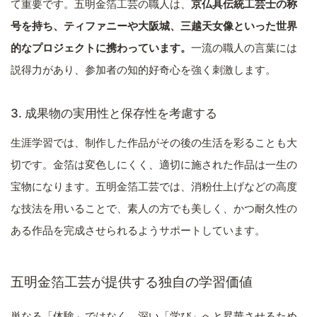
て重要です。五明金箔工芸の職人は、
京仏具伝統工芸士の称
号を持ち、ティファニーや大阪城、三越天女像といった世界
的なプロジェクトに携わっています。
一流の職人の言葉には
説得力があり、参加者の知的好奇心を強く刺激します。
3. 成果物の実用性と保存性を考慮する
生涯学習では、制作した作品がその後の生活を彩ることも大
切です。金箔は変色しにくく、適切に施された作品は一生の
宝物になります。五明金箔工芸では、消粉仕上げなどの高度
な技法を用いることで、素人の方でも美しく、かつ耐久性の
ある作品を完成させられるようサポートしています。
五明金箔工芸が提供する独自の学習価値
単なる「体験」ではなく、深い「学び」へと昇華させるため