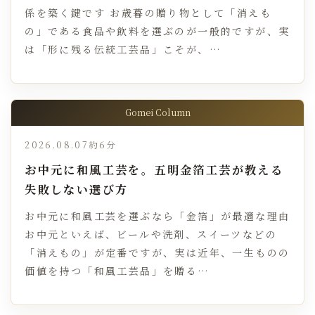
係を築く鍵です お歳暮の贈り物として「消えも
の」である食品や飲料を選ぶのが一般的ですが、実
は「形に残る伝統工芸品」こそが、…
Gomei Column
2026.08.07
約6分
お中元に和風工芸を。五明金箔工芸が教える
失敗しない選び方
お中元に和風工芸を選ぶなら「金箔」が最適な理由
お中元といえば、ビールや洗剤、スイーツなどの
「消えもの」が定番ですが、実は近年、一生ものの
価値を持つ「和風工芸品」を贈る…