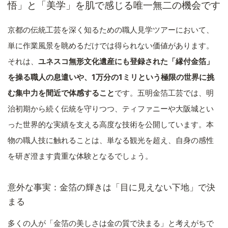
悟」と「美学」を肌で感じる唯一無二の機会です
京都の伝統工芸を深く知るための職人見学ツアーにおいて、
単に作業風景を眺めるだけでは得られない価値があります。
それは、
ユネスコ無形文化遺産にも登録された「縁付金箔」
を操る職人の息遣いや、1万分の1ミリという極限の世界に挑
む集中力を間近で体感すること
です。五明金箔工芸では、明
治初期から続く伝統を守りつつ、ティファニーや大阪城とい
った世界的な実績を支える高度な技術を公開しています。本
物の職人技に触れることは、単なる観光を超え、自身の感性
を研ぎ澄ます貴重な体験となるでしょう。
意外な事実：金箔の輝きは「目に見えない下地」で決
まる
多くの人が「金箔の美しさは金の質で決まる」と考えがちで