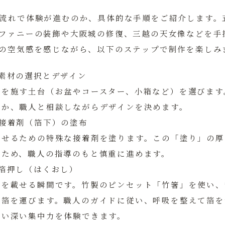
流れで体験が進むのか、具体的な手順をご紹介します。
ファニーの装飾や大阪城の修復、三越の天女像などを手
の空気感を感じながら、以下のステップで制作を楽しみ
素材の選択とデザイン
箔を施す土台（お盆やコースター、小箱など）を選びます
いか、職人と相談しながらデザインを決めます。
：接着剤（箔下）の塗布
させるための特殊な接着剤を塗ります。この「塗り」の厚
るため、職人の指導のもと慎重に進めます。
箔押し（はくおし）
箔を載せる瞬間です。竹製のピンセット「竹箸」を使い、
ら箔を運びます。職人のガイドに従い、呼吸を整えて箔を
ない深い集中力を体験できます。