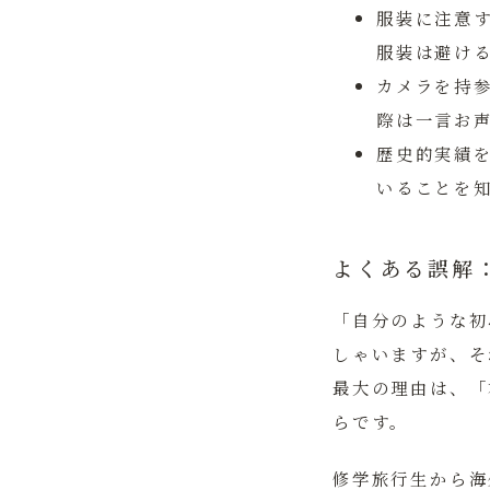
服装に注意
服装は避け
カメラを持
際は一言お
歴史的実績
いることを
よくある誤解
「自分のような初
しゃいますが、そ
最大の理由は、
「
らです。
修学旅行生から海