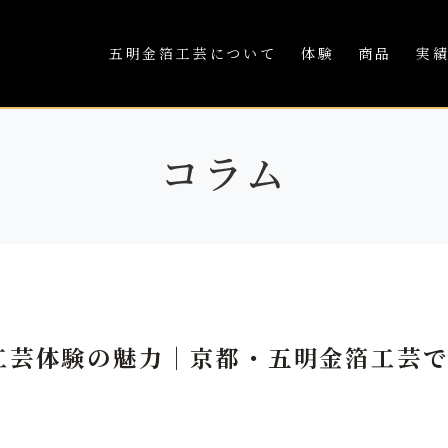
五明金箔工芸について
体験
商品
実
コラム
工芸体験の魅力｜京都・五明金箔工芸