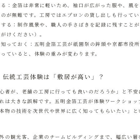
する：
金箔は非常に軽いため、袖口が広がった服や、風を
るのが無難です。工房ではエプロンの貸し出しも行ってい
参する：
制作風景や、職人の手さばきを記録に残すことが
声がけください）。
を知っておく：
五明金箔工芸が祇園祭の鉾頭や京都市役所
知っていると、体験の重みが変わります。
：伝統工芸体験は「敷居が高い」？
心者が、老舗の工房に行っても良いのだろうか」と不安
れは大きな誤解です。五明金箔工芸が体験ワークショッ
本物の技術を次世代や世界に広く知ってもらいたい」
と
外の観光客、企業のチームビルディングまで、幅広い層