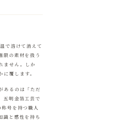
体温で溶けて消えて
極限の素材を扱う
れません。しか
かに覆します。
があるのは「ただ
。五明金箔工芸で
の称号を持つ職人
知識と感性を持ち