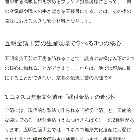
通用する高級装飾を求めるブランド担当者様にとって、工房
の空気感や職人の手さばきを直接目にすることは、その後の
発注における大きな安心材料となります。
五明金箔工芸の生産現場で学べる3つの核心
五明金箔工芸の工房を訪れることで、読者の皆様は以下の3つ
の核心に触れることができます。これらは、他では容易に目
にすることができない、京都の伝統工芸の真髄です。
1. ユネスコ無形文化遺産「縁付金箔」の希少性
金箔には、現代的な製法で作られる「断切金箔」と、伝統的
な製法である「縁付金箔（えんつけきんぱく）」の2種類があ
ります。五明金箔工芸では、ユネスコ無形文化遺産にも登録
された希少な
縁付金箔
を主に使用しています。生産現場で