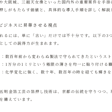
や大阪城、三越天女像といった国内外の重要案件を手掛
押しがもたらす価値と、具体的な導入手順を詳しく解説
ビジネスに昇華させる視点
れるには、単に「古い」だけでは不十分です。以下の3
としての説得力が生まれます。
け：
数百年前から変わらぬ製法で守られてきたというスト
性：
1万分の1ミリという極限の薄さを均一に貼り付ける
性：
化学変化に強く、数十年、数百年の時を経ても輝きを
五明金箔工芸の箔押し技術は、京都の伝統を守りつつ、
を備えています。