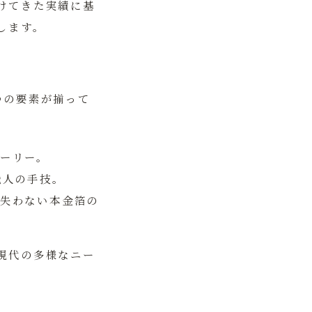
けてきた実績に基
します。
つの要素が揃って
ーリー。
職人の手技。
失わない本金箔の
現代の多様なニー