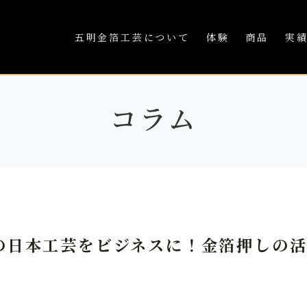
五明金箔工芸について
体験
商品
実
コラム
の日本工芸をビジネスに！金箔押しの