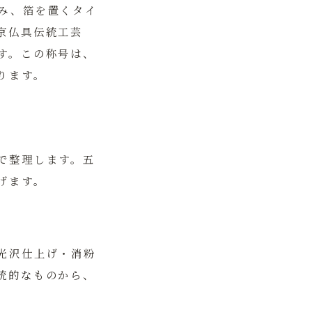
み、箔を置くタイ
京仏具伝統工芸
す。この称号は、
ります。
で整理します。五
げます。
光沢仕上げ・消粉
統的なものから、
。