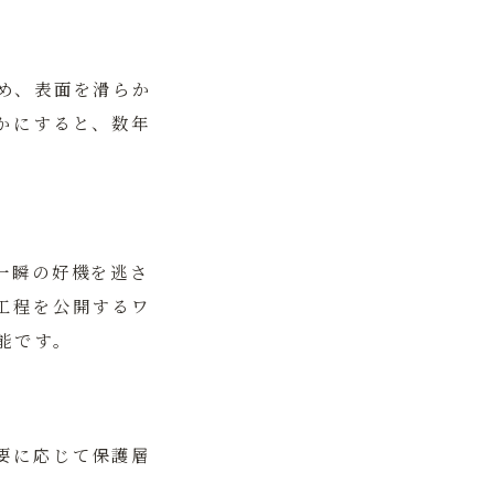
め、表面を滑らか
かにすると、数年
一瞬の好機を逃さ
工程を公開するワ
能です。
要に応じて保護層