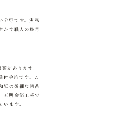
い分野です。実務
生かす職人の称号
種類があります。
縁付金箔
です。こ
和紙の微細な凹凸
。五明金箔工芸で
ています。