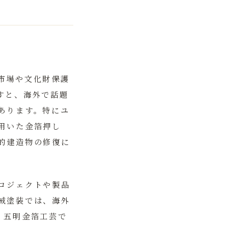
市場や文化財保護
すと、海外で話題
あります。
特にユ
用いた金箔押し
的建造物の修復に
ロジェクトや製品
械塗装では、海外
く五明金箔工芸で