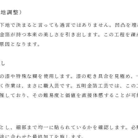
素地調整）
下地で決まると言っても過言ではありません。凹凸を埋
金箔が持つ本来の美しさを引き出します。この工程を疎
原因となります。
押し
の漆や特殊な糊を使用します。漆の乾き具合を見極め、
く作業は、まさに職人芸です。五明金箔工芸では、この
催しており、その難易度と価値を直接体感することが可
品
とし、細部まで均一に貼られているかを確認します。必
途に合わせた最終加工を施します。