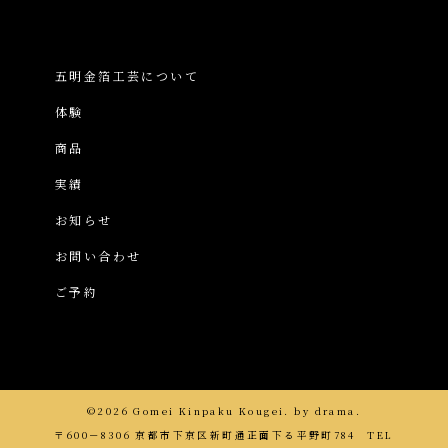
五明金箔工芸について
体験
商品
実績
お知らせ
お問い合わせ
ご予約
©2026 Gomei Kinpaku Kougei. by
drama.
〒600－8306 京都市下京区新町通正面下る平野町784 TEL