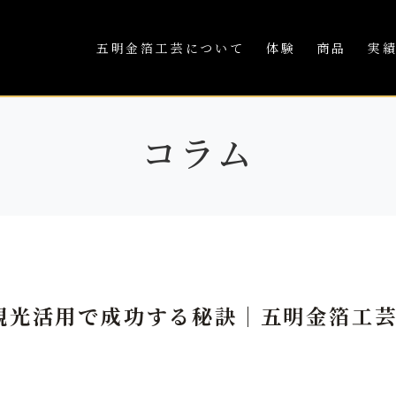
五明金箔工芸について
体験
商品
実
コラム
観光活用で成功する秘訣｜五明金箔工