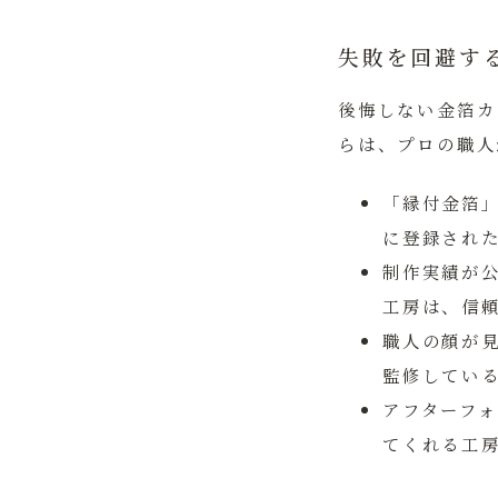
失敗を回避す
後悔しない金箔カ
らは、プロの職人
「縁付金箔
に登録され
制作実績が
工房は、信
職人の顔が
監修してい
アフターフ
てくれる工