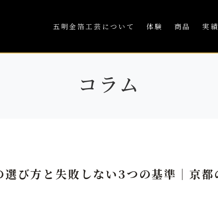
五明金箔工芸について
体験
商品
実
コラム
の選び方と失敗しない3つの基準｜京都