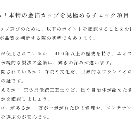
る！本物の金箔カップを見極めるチェック項目
ップ選びのために、以下のポイントを確認することをお
が品質を判断する際の基準でもあります。
」が使用されているか：
400年以上の歴史を持ち、ユネ
た伝統的な製法の金箔は、輝きの深みが違います。
公開されているか：
寺院や文化財、世界的なブランドと
頼の証です。
見えるか：
京仏具伝統工芸士など、国や自治体が認めた
るかを確認しましょう。
ォローがあるか：
万が一剥がれた際の修理や、メンテナ
房を選ぶのが安心です。