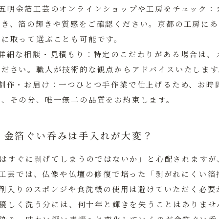
：五明金箔工芸のオンラインショップや工房をチェック
：
だき、箔の輝きや質感をご確認ください。京都の工房にあ
手に取って選ぶことも可能です。
：詳細な相談・見積もり
：特定のこだわりがある場合は、
ください。職人が技術的な観点からアドバイスいたします
制作・お届け
：一つひとつ手作業で仕上げるため、お時
が、その分、唯一無二の品質をお約束します。
：金箔ぐい呑みは手入れが大変？
はすぐに剥げてしまうのではないか」と心配されますが
工芸では、仏像や仏壇の修復で培った「剥がれにくい箔
剤入りのスポンジや食洗機の使用は避けていただく必要
優しく洗う分には、何十年と輝きを失うことはありませ