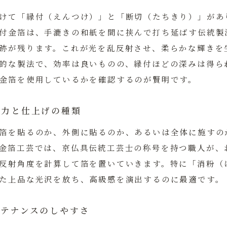
けて「縁付（えんつけ）」と「断切（たちきり）」があ
付金箔は、手漉きの和紙を間に挟んで打ち延ばす伝統製
跡が残ります。
これが光を乱反射させ、柔らかな輝きを
的な製法で、効率は良いものの、縁付ほどの深みは得ら
金箔を使用しているかを確認するのが賢明です。
術力と仕上げの種類
箔を貼るのか、外側に貼るのか、あるいは全体に施すの
金箔工芸では、京仏具伝統工芸士の称号を持つ職人が、
反射角度を計算して箔を置いていきます。特に「消粉（
た上品な光沢を放ち、高級感を演出するのに最適です。
ンテナンスのしやすさ