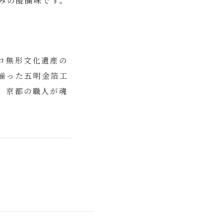
みの醍醐味です。
コ無形文化遺産の
揃った五明金箔工
。京都の職人が魂