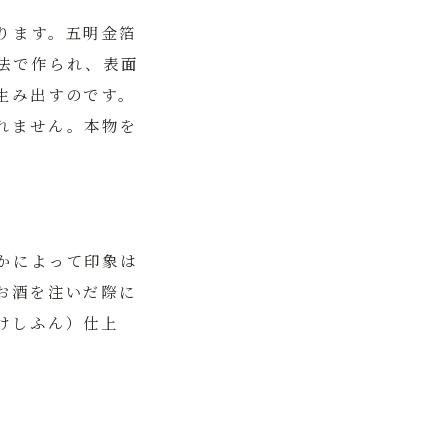
ります。
五明金箔
法で作られ、表面
生み出すのです。
れません。本物を
かによって印象は
お酒を注いだ際に
けしふん）仕上