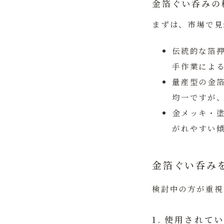
金箔ぐい呑みの
まずは、市場で見
伝統的な箔
手作業によ
量産型の金
均一ですが
金メッキ・
がれやすい
金箔ぐい呑み
検討中の方が重視
1. 使用され