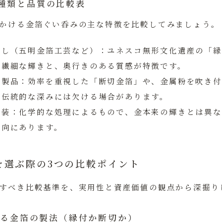
種類と品質の比較表
かける金箔ぐい呑みの主な特徴を比較してみましょう。
押し（五明金箔工芸など）
：ユネスコ無形文化遺産の「縁
る繊細な輝きと、奥行きのある質感が特徴です。
箔製品
：効率を重視した「断切金箔」や、金属粉を吹き付
、伝統的な深みには欠ける場合があります。
塗装
：化学的な処理によるもので、金本来の輝きとは異な
傾向にあります。
を選ぶ際の3つの比較ポイント
すべき比較基準を、実用性と資産価値の観点から深掘り
ている金箔の製法（縁付か断切か）