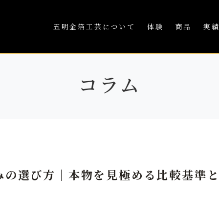
五明金箔工芸について
体験
商品
実
コラム
みの選び方｜本物を見極める比較基準