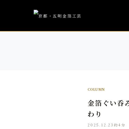
COLUMN
金箔ぐい呑
わり
2025.12.23
約4分