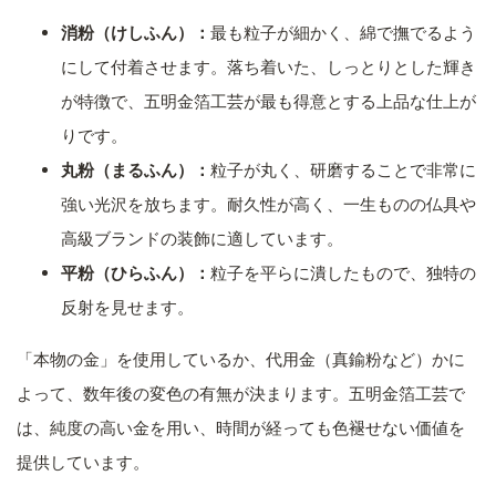
消粉（けしふん）：
最も粒子が細かく、綿で撫でるよう
にして付着させます。落ち着いた、しっとりとした輝き
が特徴で、五明金箔工芸が最も得意とする上品な仕上が
りです。
丸粉（まるふん）：
粒子が丸く、研磨することで非常に
強い光沢を放ちます。耐久性が高く、一生ものの仏具や
高級ブランドの装飾に適しています。
平粉（ひらふん）：
粒子を平らに潰したもので、独特の
反射を見せます。
「本物の金」を使用しているか、代用金（真鍮粉など）かに
よって、数年後の変色の有無が決まります。五明金箔工芸で
は、純度の高い金を用い、時間が経っても色褪せない価値を
提供しています。