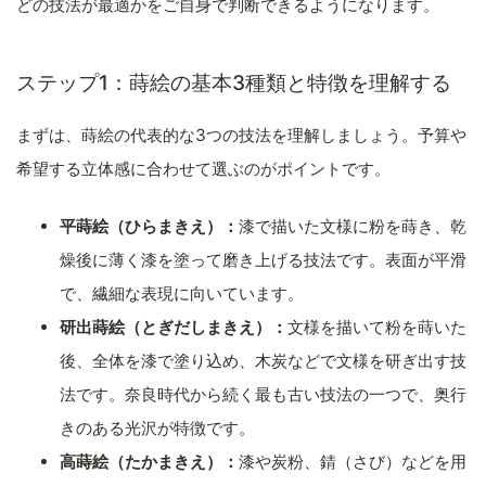
どの技法が最適かをご自身で判断できるようになります。
ステップ1：蒔絵の基本3種類と特徴を理解する
まずは、蒔絵の代表的な3つの技法を理解しましょう。予算や
希望する立体感に合わせて選ぶのがポイントです。
平蒔絵（ひらまきえ）：
漆で描いた文様に粉を蒔き、乾
燥後に薄く漆を塗って磨き上げる技法です。表面が平滑
で、繊細な表現に向いています。
研出蒔絵（とぎだしまきえ）：
文様を描いて粉を蒔いた
後、全体を漆で塗り込め、木炭などで文様を研ぎ出す技
法です。奈良時代から続く最も古い技法の一つで、奥行
きのある光沢が特徴です。
高蒔絵（たかまきえ）：
漆や炭粉、錆（さび）などを用