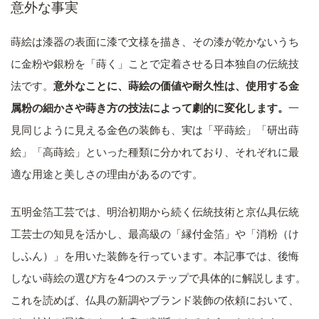
意外な事実
蒔絵は漆器の表面に漆で文様を描き、その漆が乾かないうち
に金粉や銀粉を「蒔く」ことで定着させる日本独自の伝統技
法です。
意外なことに、蒔絵の価値や耐久性は、使用する金
属粉の細かさや蒔き方の技法によって劇的に変化します。
一
見同じように見える金色の装飾も、実は「平蒔絵」「研出蒔
絵」「高蒔絵」といった種類に分かれており、それぞれに最
適な用途と美しさの理由があるのです。
五明金箔工芸では、明治初期から続く伝統技術と京仏具伝統
工芸士の知見を活かし、最高級の「縁付金箔」や「消粉（け
しふん）」を用いた装飾を行っています。本記事では、後悔
しない蒔絵の選び方を4つのステップで具体的に解説します。
これを読めば、仏具の新調やブランド装飾の依頼において、