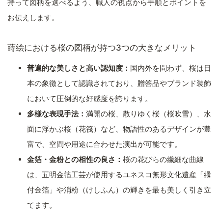
持って図柄を選べるよう、職人の視点から手順とポイントを
お伝えします。
蒔絵における桜の図柄が持つ3つの大きなメリット
普遍的な美しさと高い認知度：
国内外を問わず、桜は日
本の象徴として認識されており、贈答品やブランド装飾
において圧倒的な好感度を誇ります。
多様な表現手法：
満開の桜、散りゆく桜（桜吹雪）、水
面に浮かぶ桜（花筏）など、物語性のあるデザインが豊
富で、空間や用途に合わせた演出が可能です。
金箔・金粉との相性の良さ：
桜の花びらの繊細な曲線
は、五明金箔工芸が使用するユネスコ無形文化遺産「縁
付金箔」や消粉（けしふん）の輝きを最も美しく引き立
てます。