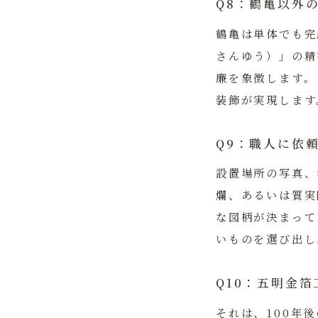
Q8：鶴亀以外
鶴亀は単体でも完
さんゆう）」の精
廉を象徴します。
装飾が実現します
Q9：職人に依
設置場所の写真、
爛、あるいは質実
な図柄が決まって
いものを選び出し
Q10：五明金
それは、100年