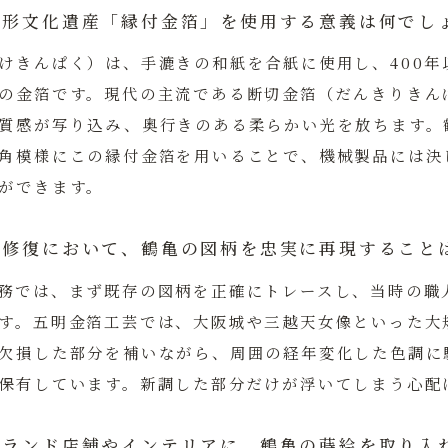
無形文化遺産「縁付金箔」を使用する意義は何でし
けきんぱく）は、手漉きの和紙を合紙に使用し、400年
の金箔です。現代の主流である断切金箔（だんきりきん
質感が写り込み、奥行きのある柔らかい光を放ちます。
角模様にこの縁付金箔を用いることで、機械製品には決
ができます。
の修復において、鶴亀の図柄を忠実に再現すること
務では、まず既存の図柄を正確にトレースし、当時の職
す。
五明金箔工芸
では、大阪城や三越天女像といった大
欠損した部分を補いながら、周囲の経年変化した色調に
保有しています。新調した部分だけが浮いてしまう心配
ブランド店舗やインテリアに、鶴亀の蒔絵を取り入