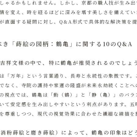
しゃるかもしれません。しかし、京都の職人技が生み出
情を変え、時を経るほどに深みを増す美しさを備えてい
が直面する疑問に対し、Q&A形式で具体的な解決策を
べき「蒔絵の図柄：鶴亀」に関する10のQ&A
の吉祥文様の中で、特に鶴亀が推奨されるのでしょ
は「万年」という言葉通り、長寿と永続性の象徴です。
でなく、寺院の護持や家運の隆盛が未来永劫続くことへ
の視点では、鶴亀は「動（鶴）」と「静（亀）」のバラ
いて安定感を生み出しやすいという利点があります。
五
を尊重しつつ、現代の視覚効果に合わせた繊細な線描を
（消粉蒔絵と磨き蒔絵）によって、鶴亀の印象はど