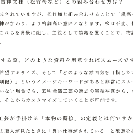
の吉祥文様（松竹梅など）との組み合わせ方は？
成されていますが、松竹梅と組み合わせることで「歳寒
神が加わり、より格調高い意匠となります。松は不変、
これらを背景に配し、主役として鶴亀を置くことで、物
。
頼する際、どのような資料を用意すればスムーズで
希望するサイズ、そして「どのような雰囲気を目指した
剛健）」というイメージキーワードがあると非常にスム
いない場合でも、
五明金箔工芸
の過去の実績写真から、
、そこからカスタマイズしていくことが可能です。
箔工芸が手掛ける「本物の蒔絵」の定義とは何です
後の職人が見たときに「良い仕事がされている」と敬意を