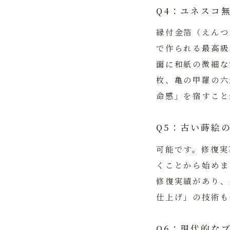
Q4：ユネスコ
縁付金箔（えんつ
で作られる最高級
面に和紙の微細な
枚、亀の甲羅の六
命感」を宿すこと
Q5：古い蒔絵
可能です。修復実
くことから始めま
修復実績があり、
仕上げ」の技術も
Q6：現代的な