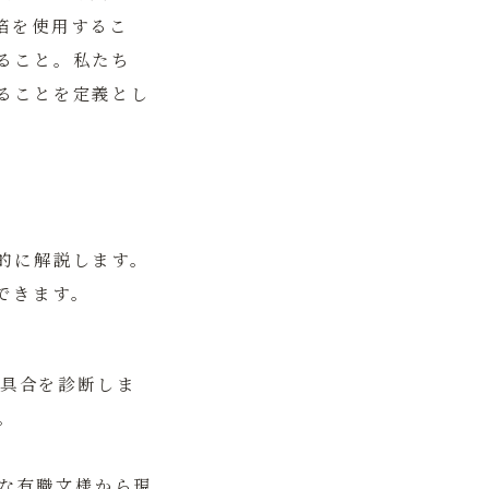
箔を使用するこ
ること。私たち
ることを定義とし
的に解説します。
できます。
具合を診断しま
。
な有職文様から現