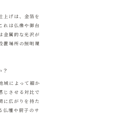
仕上げ
は、金箔を
これは仏像や御台
は金属的な光沢が
設置場所の照明環
か？
地域によって細か
感じさせる対比で
間に広がりを持た
る仏壇や厨子のサ