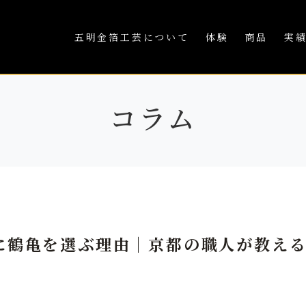
五明金箔工芸について
体験
商品
実
コラム
に鶴亀を選ぶ理由｜京都の職人が教え