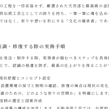
の工程を一切妥協せず、厳選された天然漆と最高級の金
具伝統工芸士としての誇りを持ち、一筆一筆に魂を込め
ではなく、祈りや想いを形にする「文化の継承者」であ
新調・修復する際の実務手順
を発注・制作する際、実務者が踏むべきステップを具体
とで、認識の相違を防ぎ、最高の仕上がりを得ることが
：現状把握とコンセプト設定
は設置環境の採寸と照明の確認、修復の場合は現状の劣化
「誰のための、どのような祈りの空間か」を明確にします
：図柄の選定と図案作成
ズや背景の構成を決定します。
五明金箔工芸
では、伝統的