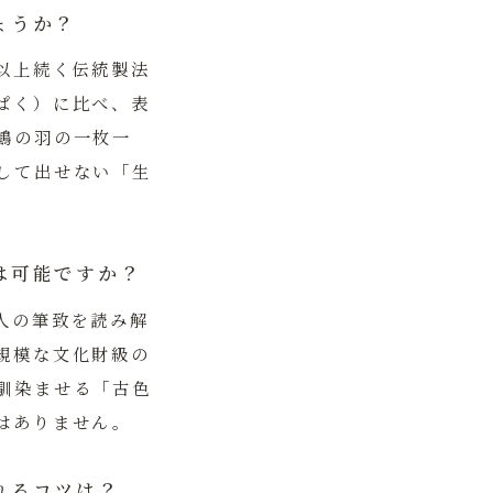
ょうか？
以上続く伝統製法
ぱく）に比べ、表
鶴の羽の一枚一
して出せない「生
は可能ですか？
人の筆致を読み解
規模な文化財級の
馴染ませる「古色
はありません。
れるコツは？