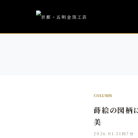
COLUMN
蒔絵の図柄
美
2026.01.31
約7分