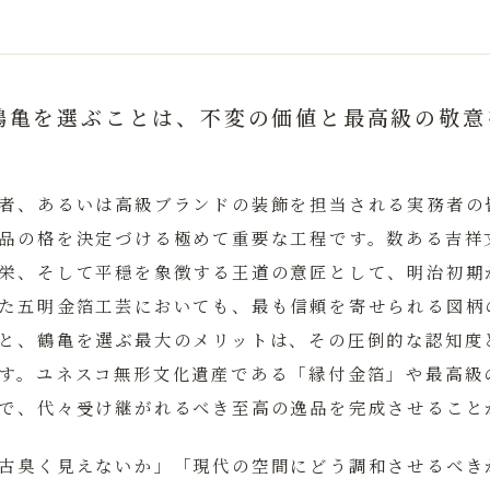
鶴亀を選ぶことは、不変の価値と最高級の敬意
者、あるいは高級ブランドの装飾を担当される実務者の
品の格を決定づける極めて重要な工程です。数ある吉祥
栄、そして平穏を象徴する王道の意匠として、明治初期
た
五明金箔工芸
においても、最も信頼を寄せられる図柄
と、鶴亀を選ぶ最大のメリットは、その圧倒的な認知度
す。
ユネスコ無形文化遺産である「縁付金箔」
や最高級
で、代々受け継がれるべき至高の逸品を完成させること
古臭く見えないか」「現代の空間にどう調和させるべき