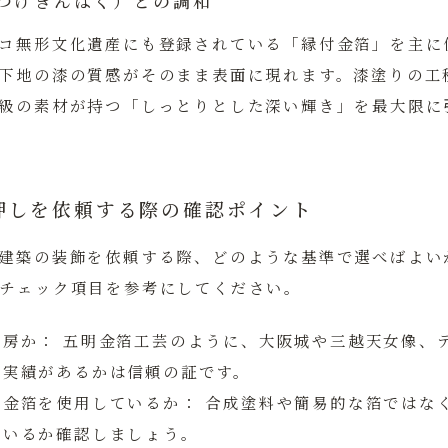
つけきんぱく）との調和
コ無形文化遺産にも登録されている「縁付金箔」を主に
下地の漆の質感がそのまま表面に現れます。漆塗りの工
級の素材が持つ「しっとりとした深い輝き」を最大限に
押しを依頼する際の確認ポイント
建築の装飾を依頼する際、どのような基準で選べばよい
チェック項目を参考にしてください。
工房か：
五明金箔工芸のように、大阪城や三越天女像、
な実績があるかは信頼の証です。
付金箔を使用しているか：
合成塗料や簡易的な箔ではな
ているか確認しましょう。