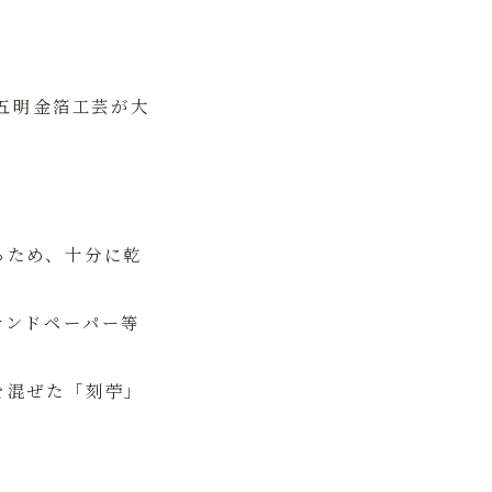
五明金箔工芸が大
るため、十分に乾
サンドペーパー等
を混ぜた「刻苧」