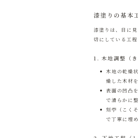
漆塗りの基本
漆塗りは、目に見
切にしている工程
1. 木地調整
木地の乾燥
燥した木材
表面の凹凸
で滑らかに
刻苧（こく
で丁寧に埋