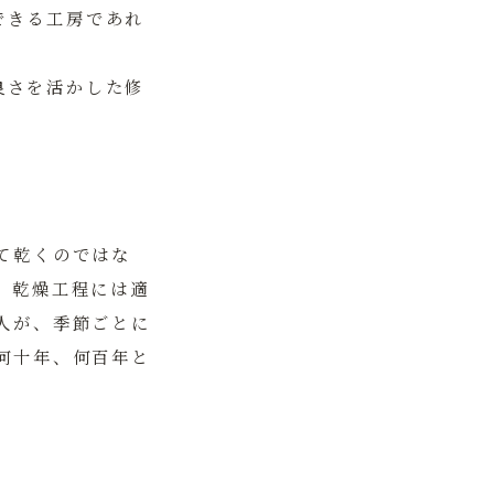
できる工房であれ
良さを活かした修
て乾くのではな
、乾燥工程には適
人が、季節ごとに
何十年、何百年と