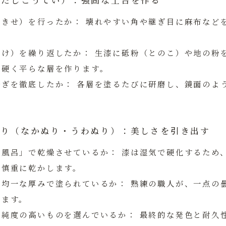
（したじこうてい）：強固な土台を作る
のきせ）を行ったか：
壊れやすい角や継ぎ目に麻布など
づけ）を繰り返したか：
生漆に砥粉（とのこ）や地の粉
、硬く平らな層を作ります。
研ぎを徹底したか：
各層を塗るたびに研磨し、鏡面のよ
上塗り（なかぬり・うわぬり）：美しさを引き出す
漆風呂」で乾燥させているか：
漆は湿気で硬化するため
で慎重に乾かします。
い均一な厚みで塗られているか：
熟練の職人が、一点の
します。
に純度の高いものを選んでいるか：
最終的な発色と耐久