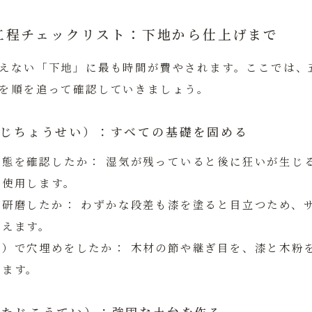
工程チェックリスト：下地から仕上げまで
えない「下地」に最も時間が費やされます。ここでは、
を順を追って確認していきましょう。
（きじちょうせい）：すべての基礎を固める
状態を確認したか：
湿気が残っていると後に狂いが生じ
を使用します。
を研磨したか：
わずかな段差も漆を塗ると目立つため、
整えます。
そ）で穴埋めをしたか：
木材の節や継ぎ目を、漆と木粉
めます。