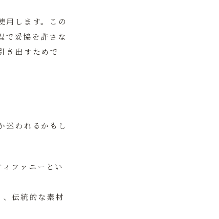
使用します。この
程で妥協を許さな
引き出すためで
か迷われるかもし
ティファニーとい
く、伝統的な素材