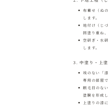
2. 下地工程
布着せ（ぬ
します。
地付け（じ
回塗り重ね
空研ぎ・水
します。
3. 中塗り・
埃のない「
専用の部屋
刷毛目のな
塗膜を形成
上塗りの漆