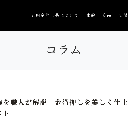
五明金箔工芸について
体験
商品
実
コラム
程を職人が解説｜金箔押しを美しく仕
スト