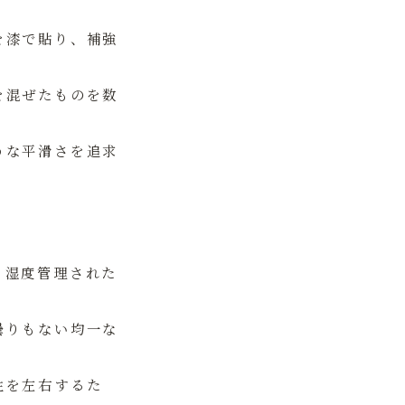
を漆で貼り、補強
を混ぜたものを数
うな平滑さを追求
、湿度管理された
曇りもない均一な
性を左右するた