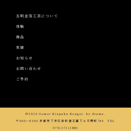
五明金箔工芸について
体験
商品
実績
お知らせ
お問い合わせ
ご予約
©2026 Gomei Kinpaku Kougei. by
drama.
〒600－8306 京都市下京区新町通正面下る平野町784 TEL
075(371)1880