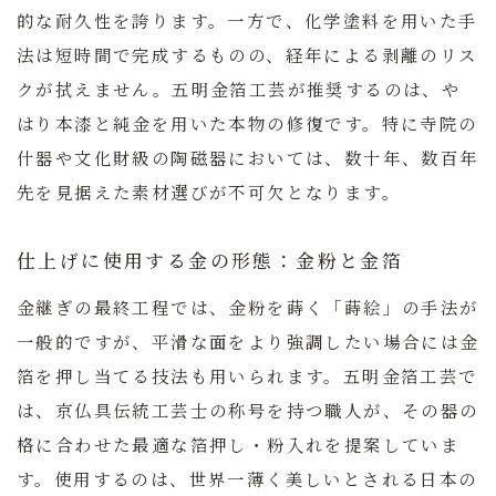
的な耐久性を誇ります。一方で、化学塗料を用いた手
法は短時間で完成するものの、経年による剥離のリス
クが拭えません。
五明金箔工芸が推奨するのは、や
はり本漆と純金を用いた本物の修復です。
特に寺院の
什器や文化財級の陶磁器においては、数十年、数百年
先を見据えた素材選びが不可欠となります。
仕上げに使用する金の形態：金粉と金箔
金継ぎの最終工程では、金粉を蒔く「蒔絵」の手法が
一般的ですが、平滑な面をより強調したい場合には金
箔を押し当てる技法も用いられます。五明金箔工芸で
は、京仏具伝統工芸士の称号を持つ職人が、その器の
格に合わせた最適な箔押し・粉入れを提案していま
す。使用するのは、世界一薄く美しいとされる日本の