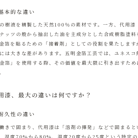
基本的な違い
の樹液を精製した天然100％の素材です。一方、代用漆
ナッツの殻から抽出した油を主成分とした合成樹脂塗料
金箔を貼るための「接着剤」としての役割を果たします
には大きな差があります。五明金箔工芸では、ユネスコ
金箔」を使用する際、その価値を最大限に引き出すため
。
代用漆、最大の違いは何ですか？
耐久性の違い
働きで固まり、代用漆は「溶剤の揮発」などで固まると
、湿度70%から80%、温度20度から25度という特定