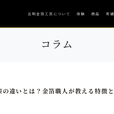
五明金箔工芸について
体験
商品
実
コラム
漆の違いとは？金箔職人が教える特徴