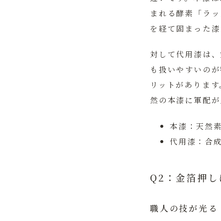
まれる酵素「ラッ
を経て固まった漆
対して代用漆は、
も扱いやすいのが
リットがあります
然の本漆に軍配が
本漆：
天然
代用漆：
合
Q2：金箔押
職人の技が光る