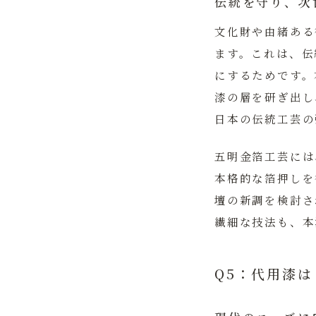
伝統を守り、次
文化財や由緒ある
ます。
これは、伝
にするためです。
漆の層を研ぎ出し
日本の伝統工芸の
五明金箔工芸には
本格的な箔押しを
壇の新調を検討さ
繊細な技法も、本
Q5：代用漆