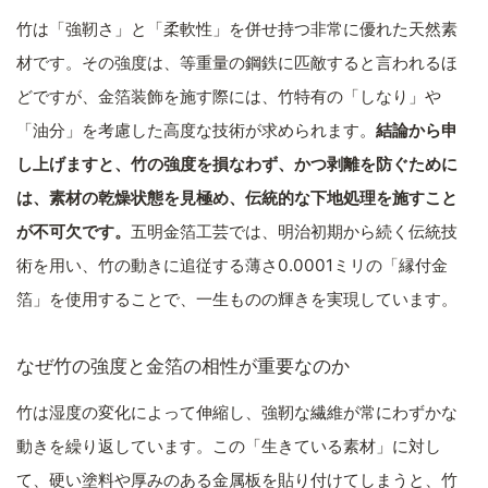
竹は「強靭さ」と「柔軟性」を併せ持つ非常に優れた天然素
材です。その強度は、等重量の鋼鉄に匹敵すると言われるほ
どですが、金箔装飾を施す際には、竹特有の「しなり」や
「油分」を考慮した高度な技術が求められます。
結論から申
し上げますと、竹の強度を損なわず、かつ剥離を防ぐために
は、素材の乾燥状態を見極め、伝統的な下地処理を施すこと
が不可欠です。
五明金箔工芸では、明治初期から続く伝統技
術を用い、竹の動きに追従する薄さ0.0001ミリの「縁付金
箔」を使用することで、一生ものの輝きを実現しています。
なぜ竹の強度と金箔の相性が重要なのか
竹は湿度の変化によって伸縮し、強靭な繊維が常にわずかな
動きを繰り返しています。この「生きている素材」に対し
て、硬い塗料や厚みのある金属板を貼り付けてしまうと、竹