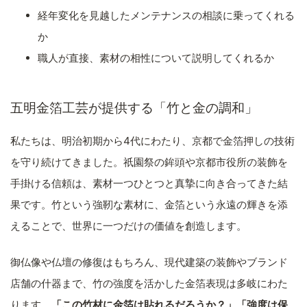
経年変化を見越したメンテナンスの相談に乗ってくれる
か
職人が直接、素材の相性について説明してくれるか
五明金箔工芸が提供する「竹と金の調和」
私たちは、明治初期から4代にわたり、京都で金箔押しの技術
を守り続けてきました。祇園祭の鉾頭や京都市役所の装飾を
手掛ける信頼は、素材一つひとつと真摯に向き合ってきた結
果です。竹という強靭な素材に、金箔という永遠の輝きを添
えることで、世界に一つだけの価値を創造します。
御仏像や仏壇の修復はもちろん、現代建築の装飾やブランド
店舗の什器まで、竹の強度を活かした金箔表現は多岐にわた
ります。
「この竹材に金箔は貼れるだろうか？」「強度は保