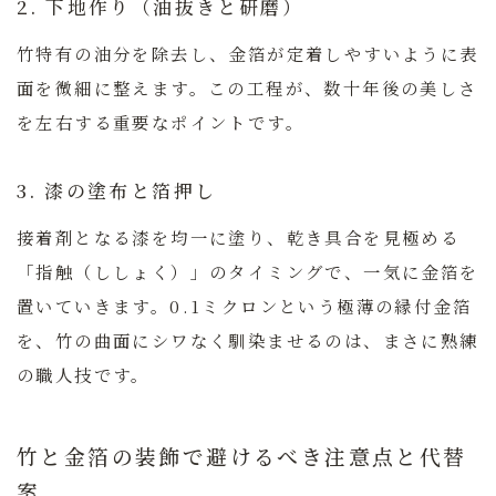
2. 下地作り（油抜きと研磨）
竹特有の油分を除去し、金箔が定着しやすいように表
面を微細に整えます。この工程が、数十年後の美しさ
を左右する重要なポイントです。
3. 漆の塗布と箔押し
接着剤となる漆を均一に塗り、乾き具合を見極める
「指触（ししょく）」のタイミングで、一気に金箔を
置いていきます。
0.1ミクロンという極薄の縁付金箔
を、竹の曲面にシワなく馴染ませるのは、まさに熟練
の職人技です。
竹と金箔の装飾で避けるべき注意点と代替
案