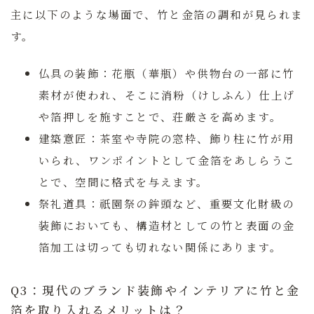
主に以下のような場面で、竹と金箔の調和が見られま
す。
仏具の装飾：
花瓶（華瓶）や供物台の一部に竹
素材が使われ、そこに消粉（けしふん）仕上げ
や箔押しを施すことで、荘厳さを高めます。
建築意匠：
茶室や寺院の窓枠、飾り柱に竹が用
いられ、ワンポイントとして金箔をあしらうこ
とで、空間に格式を与えます。
祭礼道具：
祇園祭の鉾頭など、重要文化財級の
装飾においても、構造材としての竹と表面の金
箔加工は切っても切れない関係にあります。
Q3：現代のブランド装飾やインテリアに竹と金
箔を取り入れるメリットは？