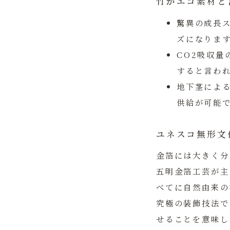
竹がエコ素材と
驚異の成長
ズになりま
CO2吸収量
すると言わ
地下茎によ
供給が可能
ユネスコ無形文
金箔には大きく分
五明金箔工芸
が主
べてに自然由来の
究極の装飾技法で
せることを意味し