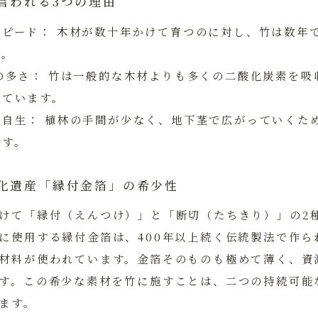
言われる3つの理由
スピード：
木材が数十年かけて育つのに対し、竹は数年
す。
の多さ：
竹は一般的な木材よりも多くの二酸化炭素を吸
れています。
る自生：
植林の手間が少なく、地下茎で広がっていくた
です。
化遺産「縁付金箔」の希少性
けて「縁付（えんつけ）」と「断切（たちきり）」の2
に使用する縁付金箔は、400年以上続く伝統製法で作ら
材料が使われています。金箔そのものも極めて薄く、資
す。この希少な素材を竹に施すことは、二つの持続可能
ます。