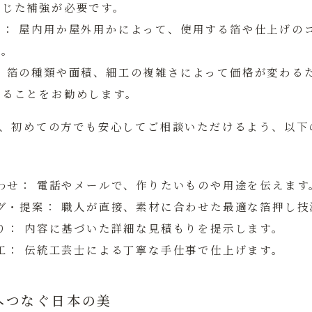
応じた補強が必要です。
化：
屋内用か屋外用かによって、使用する箔や仕上げの
す。
：
箔の種類や面積、細工の複雑さによって価格が変わる
することをお勧めします。
、初めての方でも安心してご相談いただけるよう、以下
合わせ：
電話やメールで、作りたいものや用途を伝えます
ング・提案：
職人が直接、素材に合わせた最適な箔押し技
り：
内容に基づいた詳細な見積もりを提示します。
工：
伝統工芸士による丁寧な手仕事で仕上げます。
へつなぐ日本の美