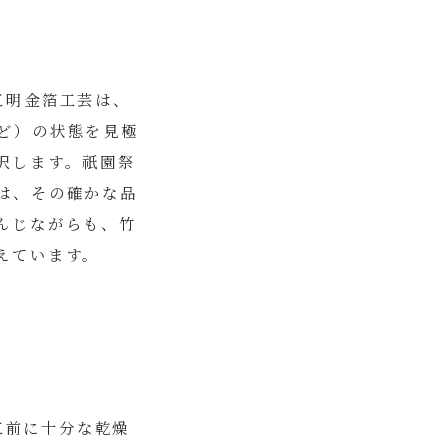
五明金箔工芸
は、
ど）の状態を見極
択します。祇園祭
は、その確かな品
んじながらも、竹
えています。
工前に十分な乾燥