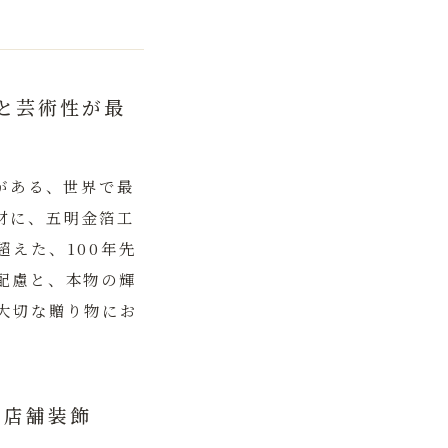
と芸術性が最
がある、世界で最
材に、
五明金箔工
えた、100年先
配慮と、本物の輝
大切な贈り物にお
の店舗装飾