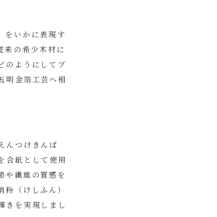
」をいかに表現す
従来の希少木材に
どのようにしてブ
五明金箔工芸
へ相
えんつけきんぱ
を合紙として使用
節や繊維の質感を
消粉（けしふん）
輝きを実現しまし