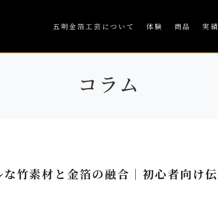
五明金箔工芸について
体験
商品
実
コラム
ルな竹素材と金箔の融合｜初心者向け伝