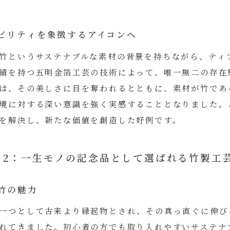
ビリティを象徴するアイコンへ
竹というサステナブルな素材の背景を持ちながら、ティ
績を持つ
五明金箔工芸
の技術によって、唯一無二の存在
は、その美しさに目を奪われるとともに、素材が竹であ
境に対する深い意識を強く実感することとなりました。
を解決し、新たな価値を創造した好例です。
ィ2：一生モノの記念品として選ばれる竹製工
竹の魅力
一つとして古来より縁起物とされ、その真っ直ぐに伸び
れてきました。初心者の方でも取り入れやすいサステナ