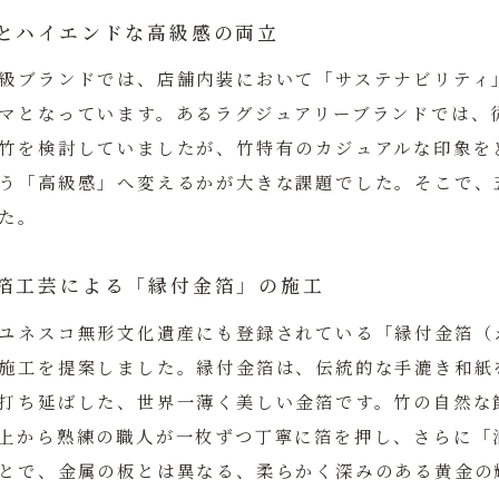
とハイエンドな高級感の両立
級ブランドでは、店舗内装において「サステナビリティ
マとなっています。あるラグジュアリーブランドでは、
竹を検討していましたが、竹特有のカジュアルな印象を
う「高級感」へ変えるかが大きな課題でした。そこで、
た。
箔工芸による「縁付金箔」の施工
ユネスコ無形文化遺産にも登録されている「縁付金箔（
施工を提案しました。縁付金箔は、伝統的な手漉き和紙
打ち延ばした、世界一薄く美しい金箔です。竹の自然な
上から熟練の職人が一枚ずつ丁寧に箔を押し、さらに「
とで、金属の板とは異なる、柔らかく深みのある黄金の